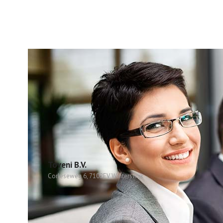
Toveni B.V.
Corleseweg 6, 7102EV Winterswijk