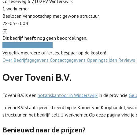
Corleseweg 6 7102EV Winterswijk
1 werknemer
Besloten Vennootschap met gewone structuur
28-05-2004
(0)
Dit bedrijf heeft nog geen beoordelingen.
Gratis prijzen vergelijken
Vergelijk meerdere offertes, bespaar op de kosten!
Over
Bedrijfsgegevens
Contactgegevens
Openingstijden
Reviews
Over Toveni B.V.
Toveni B.V. is een
notariskantoor in Winterswijk
in de provincie
Gel
Toveni B.V. staat geregistreerd bij de Kamer van Koophandel, 
structuur en het bedrijf telt 1 werknemer. Op deze pagina vind je
Benieuwd naar de prijzen?