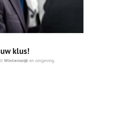
ouw klus!
uit
Winterswijk
en omgeving.