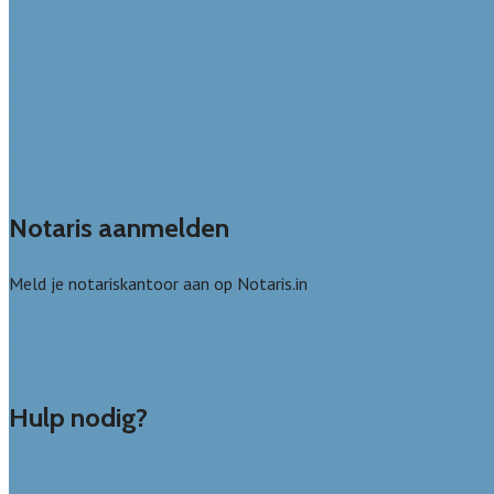
Limburg
Noord-Brabant
Noord-Holland
Utrecht
Zuid-Holland
Zeeland
Alle steden
Notaris aanmelden
Meld je notariskantoor aan op Notaris.in
Notaris leads kopen
Bedrijf aanmelden
Veelgestelde vragen: bedrijven
Hulp nodig?
Veelgestelde vragen