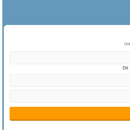
Uitleg over de offerteservice
Hulp nodig bij je aanvraag?
Contact
Ont
Dit