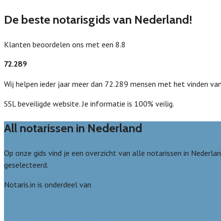
De beste notarisgids van Nederland!
Klanten beoordelen ons met een 8.8
72.289
Wij helpen ieder jaar meer dan 72.289 mensen met het vinden van
SSL beveiligde website. Je informatie is 100% veilig.
All notarissen in Nederland
Op onze gids vind je een overzicht van alle notarissen in Nederla
geselecteerd.
Notaris.in is onderdeel van
Avato
Wie zijn wij? Over ons
Welke kwaliteitseisen stellen we?