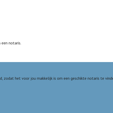
 een notaris.
nd, zodat het voor jou makkelijk is om een geschikte notaris te vin