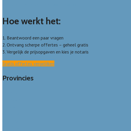
Hoe doen we onderzoek naar notarissen?
Hoe werkt het:
1. Beantwoord een paar vragen
2. Ontvang scherpe offertes – geheel gratis
3. Vergelijk de prijsopgaven en kies je notaris
Gratis offertes vergelijken
Provincies
Drenthe
Flevoland
Friesland
Gelderland
Groningen
Overijssel