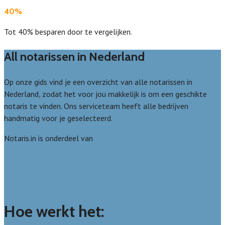
40%
Tot 40% besparen door te vergelijken.
All notarissen in Nederland
Op onze gids vind je een overzicht van alle notarissen in
Nederland, zodat het voor jou makkelijk is om een geschikte
notaris te vinden. Ons serviceteam heeft alle bedrijven
handmatig voor je geselecteerd.
Notaris.in is onderdeel van
Avato
Wie zijn wij? Over ons
Welke kwaliteitseisen stellen we?
Hoe doen we onderzoek naar notarissen?
Hoe werkt het: