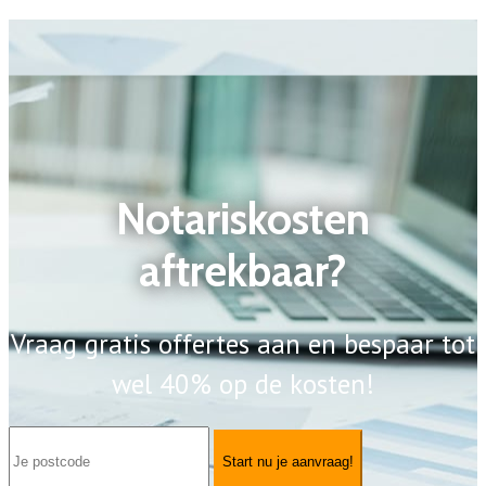
Notariskosten
aftrekbaar?
Vraag gratis offertes aan en bespaar tot
wel 40% op de kosten!
Start nu je aanvraag!