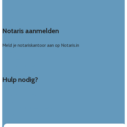
Zuid-Holland
Zeeland
Alle steden
Notaris aanmelden
Meld je notariskantoor aan op Notaris.in
Notaris leads kopen
Bedrijf aanmelden
Veelgestelde vragen: bedrijven
Hulp nodig?
Veelgestelde vragen
Uitleg over de offerteservice
Hulp nodig bij je aanvraag?
Contact