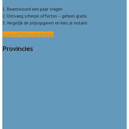
1. Beantwoord een paar vragen
2. Ontvang scherpe offertes – geheel gratis
3. Vergelijk de prijsopgaven en kies je notaris
Gratis offertes vergelijken
Provincies
Drenthe
Flevoland
Friesland
Gelderland
Groningen
Overijssel
Limburg
Noord-Brabant
Noord-Holland
Utrecht