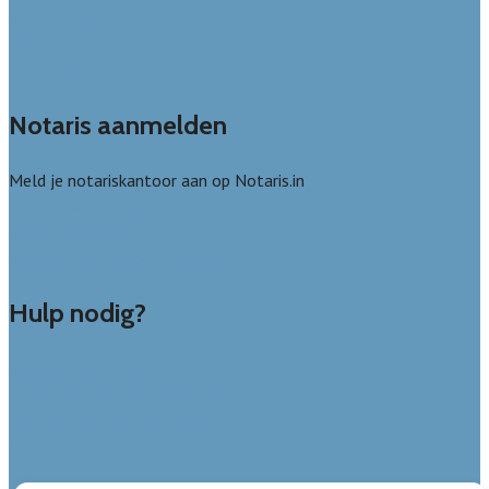
Zuid-Holland
Zeeland
Alle steden
Notaris aanmelden
Meld je notariskantoor aan op Notaris.in
Notaris leads kopen
Bedrijf aanmelden
Veelgestelde vragen: bedrijven
Hulp nodig?
Veelgestelde vragen
Uitleg over de offerteservice
Hulp nodig bij je aanvraag?
Contact