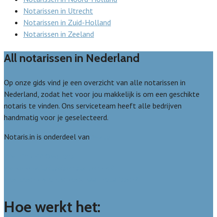
Notarissen in Utrecht
Notarissen in Zuid-Holland
Notarissen in Zeeland
All notarissen in Nederland
Op onze gids vind je een overzicht van alle notarissen in
Nederland, zodat het voor jou makkelijk is om een geschikte
notaris te vinden. Ons serviceteam heeft alle bedrijven
handmatig voor je geselecteerd.
Notaris.in is onderdeel van
Avato
Wie zijn wij? Over ons
Welke kwaliteitseisen stellen we?
Hoe doen we onderzoek naar notarissen?
Hoe werkt het: