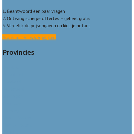
1. Beantwoord een paar vragen
2. Ontvang scherpe offertes – geheel gratis
3. Vergelijk de prijsopgaven en kies je notaris
Gratis offertes vergelijken
Provincies
Drenthe
Flevoland
Friesland
Gelderland
Groningen
Overijssel
Limburg
Noord-Brabant
Noord-Holland
Utrecht