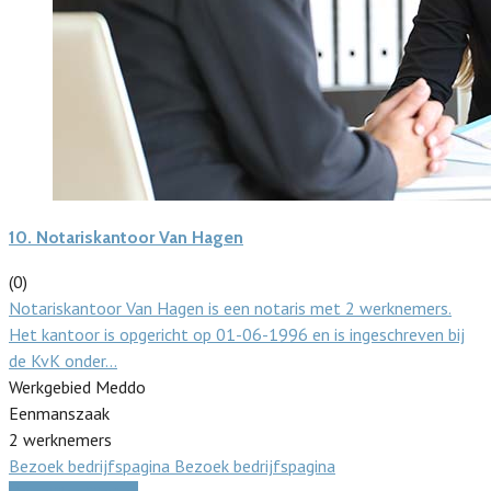
10.
Notariskantoor Van Hagen
(0)
Notariskantoor Van Hagen is een notaris met 2 werknemers.
Het kantoor is opgericht op 01-06-1996 en is ingeschreven bij
de KvK onder…
Werkgebied Meddo
Eenmanszaak
2 werknemers
Bezoek bedrijfspagina
Bezoek bedrijfspagina