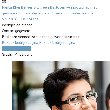
(0)
Panta Rhei Beheer B.V. is een Besloten vennootschap met
gewone structuur die bij de KvK bekend is onder nummer
57638160. De notaris…
Werkgebied Meddo
Contactgegevens
Besloten vennootschap met gewone structuur
Bezoek bedrijfspagina
Bezoek bedrijfspagina
Vergelijk offertes
Gratis - Vrijblijvend