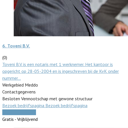
6.
Toveni B.V.
(0)
Toveni B.V. is een notaris met 1 werknemer. Het kantoor is
opgericht op 28-05-2004 en is ingeschreven bij de KvK onder
nummer…
Werkgebied Meddo
Contactgegevens
Besloten Vennootschap met gewone structuur
Bezoek bedrijfspagina
Bezoek bedrijfspagina
Vergelijk offertes
Gratis - Vrijblijvend