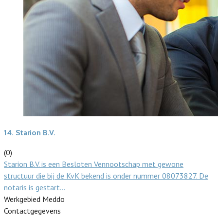
14.
Starion B.V.
(0)
Starion B.V. is een Besloten Vennootschap met gewone
structuur die bij de KvK bekend is onder nummer 08073827. De
notaris is gestart…
Werkgebied Meddo
Contactgegevens