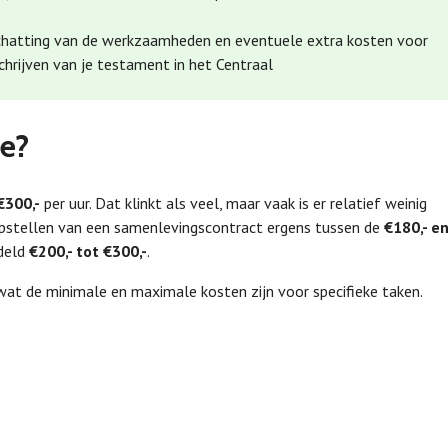
chatting van de werkzaamheden en eventuele extra kosten voor
chrijven van je testament in het Centraal
de?
€300,-
per uur. Dat klinkt als veel, maar vaak is er relatief weinig
t opstellen van een samenlevingscontract ergens tussen de
€180,- e
ddeld
€200,- tot €300,-
.
 wat de minimale en maximale kosten zijn voor specifieke taken.