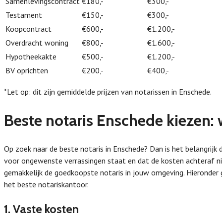
Samenlevingscontract
€180,-
€300,-
Testament
€150,-
€300,-
Koopcontract
€600,-
€1.200,-
Overdracht woning
€800,-
€1.600,-
Hypotheekakte
€500,-
€1.200,-
BV oprichten
€200,-
€400,-
*Let op: dit zijn gemiddelde prijzen van notarissen in Enschede.
Beste notaris Enschede kiezen: 
Op zoek naar de beste notaris in Enschede? Dan is het belangrijk
voor ongewenste verrassingen staat en dat de kosten achteraf nie
gemakkelijk de goedkoopste notaris in jouw omgeving. Hieronder 
het beste notariskantoor.
1. Vaste kosten