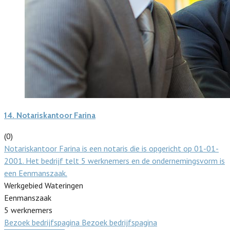
14.
Notariskantoor Farina
(0)
Notariskantoor Farina is een notaris die is opgericht op 01-01-
2001. Het bedrijf telt 5 werknemers en de ondernemingsvorm is
een Eenmanszaak.
Werkgebied Wateringen
Eenmanszaak
5 werknemers
Bezoek bedrijfspagina
Bezoek bedrijfspagina