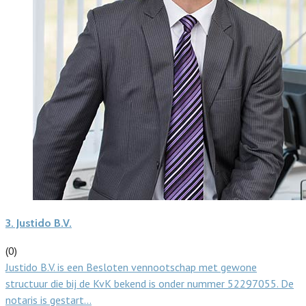
3.
Justido B.V.
(0)
Justido B.V. is een Besloten vennootschap met gewone
structuur die bij de KvK bekend is onder nummer 52297055. De
notaris is gestart…