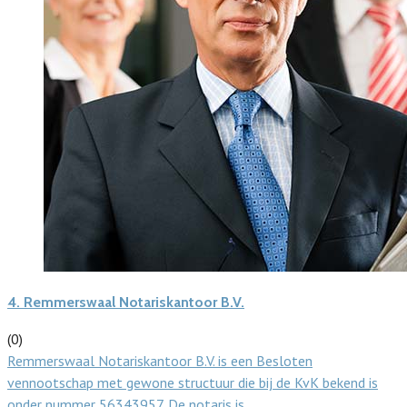
4.
Remmerswaal Notariskantoor B.V.
(0)
Remmerswaal Notariskantoor B.V. is een Besloten
vennootschap met gewone structuur die bij de KvK bekend is
onder nummer 56343957. De notaris is…