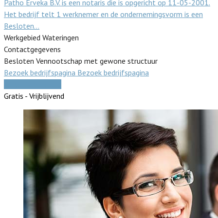
Patho Erveka B.V. is een notaris die is opgericht op 11-05-2001.
Het bedrijf telt 1 werknemer en de ondernemingsvorm is een
Besloten…
Werkgebied Wateringen
Contactgegevens
Besloten Vennootschap met gewone structuur
Bezoek bedrijfspagina
Bezoek bedrijfspagina
Vergelijk offertes
Gratis - Vrijblijvend