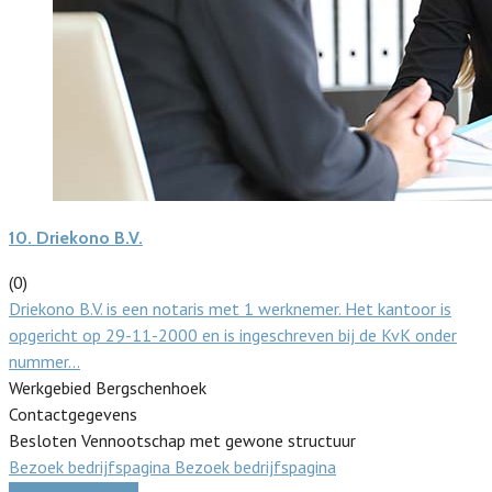
10.
Driekono B.V.
(0)
Driekono B.V. is een notaris met 1 werknemer. Het kantoor is
opgericht op 29-11-2000 en is ingeschreven bij de KvK onder
nummer…
Werkgebied Bergschenhoek
Contactgegevens
Besloten Vennootschap met gewone structuur
Bezoek bedrijfspagina
Bezoek bedrijfspagina