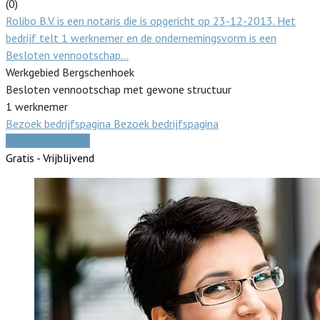
(0)
Rolibo B.V. is een notaris die is opgericht op 23-12-2013. Het
bedrijf telt 1 werknemer en de ondernemingsvorm is een
Besloten vennootschap…
Werkgebied Bergschenhoek
Besloten vennootschap met gewone structuur
1 werknemer
Bezoek bedrijfspagina
Bezoek bedrijfspagina
Vergelijk offertes
Gratis - Vrijblijvend