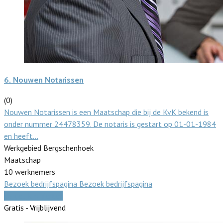
6.
Nouwen Notarissen
(0)
Nouwen Notarissen is een Maatschap die bij de KvK bekend is
onder nummer 24478359. De notaris is gestart op 01-01-1984
en heeft…
Werkgebied Bergschenhoek
Maatschap
10 werknemers
Bezoek bedrijfspagina
Bezoek bedrijfspagina
Vergelijk offertes
Gratis - Vrijblijvend