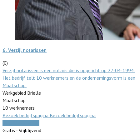
6.
Verzijl notarissen
(0)
Verzijl notarissen is een notaris die is opgericht op 27-04-1994.
Het bedrijf telt 10 werknemers en de ondernemingsvorm is een
Maatschap.
Werkgebied Brielle
Maatschap
10 werknemers
Bezoek bedrijfspagina
Bezoek bedrijfspagina
Vergelijk offertes
Gratis - Vrijblijvend