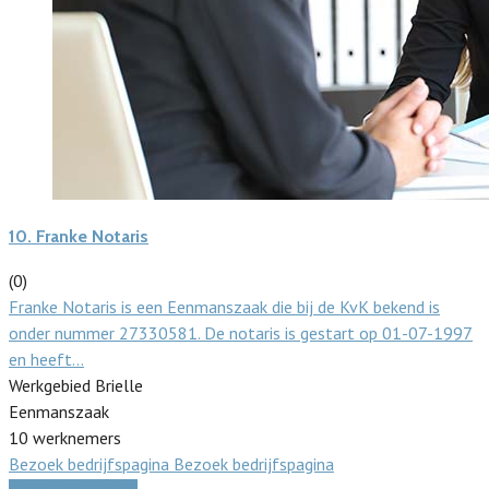
10.
Franke Notaris
(0)
Franke Notaris is een Eenmanszaak die bij de KvK bekend is
onder nummer 27330581. De notaris is gestart op 01-07-1997
en heeft…
Werkgebied Brielle
Eenmanszaak
10 werknemers
Bezoek bedrijfspagina
Bezoek bedrijfspagina