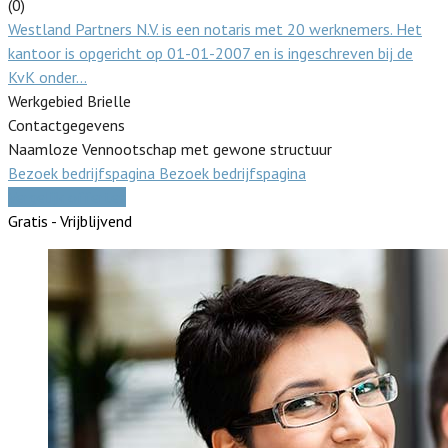
(0)
Westland Partners N.V. is een notaris met 20 werknemers. Het
kantoor is opgericht op 01-01-2007 en is ingeschreven bij de
KvK onder…
Werkgebied Brielle
Contactgegevens
Naamloze Vennootschap met gewone structuur
Bezoek bedrijfspagina
Bezoek bedrijfspagina
Vergelijk offertes
Gratis - Vrijblijvend