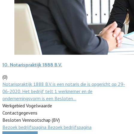
10.
Notarispraktijk 1888 B.V.
(0)
Notarispraktijk 1888 B.V. is een notaris die is opgericht op 29-
06-2020. Het bedrijf telt 1 werknemer en de
ondernemingsvorm is een Besloten…
Werkgebied Vogelwaarde
Contactgegevens
Besloten Vennootschap (BV)
Bezoek bedrijfspagina
Bezoek bedrijfspagina