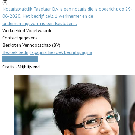
(0)
Notarispraktijk Tazelaar B.V. is een notaris die is opgericht op 29-
06-2020. Het bedrijf telt 1 werknemer en de
ondernemingsvorm is een Besloten…
Werkgebied Vogelwaarde
Contactgegevens
Besloten Vennootschap (BV)
Bezoek bedrijfspagina
Bezoek bedrijfspagina
Vergelijk offertes
Gratis - Vrijblijvend