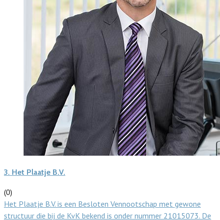
3.
Het Plaatje B.V.
(0)
Het Plaatje B.V. is een Besloten Vennootschap met gewone
structuur die bij de KvK bekend is onder nummer 21015073. De