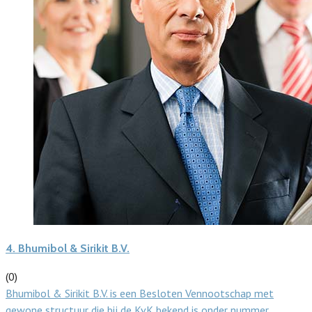
4.
Bhumibol & Sirikit B.V.
(0)
Bhumibol & Sirikit B.V. is een Besloten Vennootschap met
gewone structuur die bij de KvK bekend is onder nummer