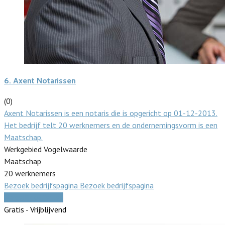
6.
Axent Notarissen
(0)
Axent Notarissen is een notaris die is opgericht op 01-12-2013.
Het bedrijf telt 20 werknemers en de ondernemingsvorm is een
Maatschap.
Werkgebied Vogelwaarde
Maatschap
20 werknemers
Bezoek bedrijfspagina
Bezoek bedrijfspagina
Vergelijk offertes
Gratis - Vrijblijvend