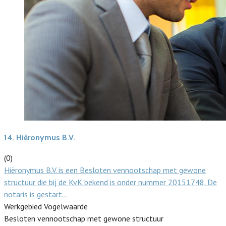
14.
Hiëronymus B.V.
(0)
Hiëronymus B.V. is een Besloten vennootschap met gewone
structuur die bij de KvK bekend is onder nummer 20151748. De
notaris is gestart…
Werkgebied Vogelwaarde
Besloten vennootschap met gewone structuur