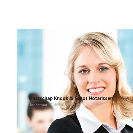
Maatschap Knook & Schot Notarissen
Hoogstraat 15, 4691CA Tholen