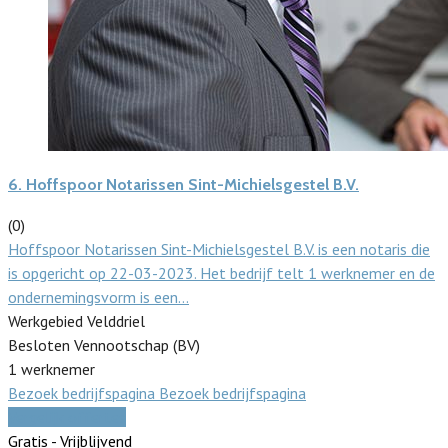
6.
Hoffspoor Notarissen Sint-Michielsgestel B.V.
(0)
Hoffspoor Notarissen Sint-Michielsgestel B.V. is een notaris die
is opgericht op 22-03-2023. Het bedrijf telt 1 werknemer en de
ondernemingsvorm is een…
Werkgebied Velddriel
Besloten Vennootschap (BV)
1 werknemer
Bezoek bedrijfspagina
Bezoek bedrijfspagina
Vergelijk offertes
Gratis - Vrijblijvend