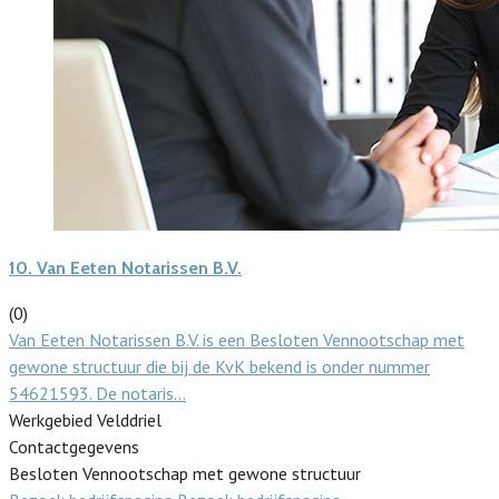
10.
Van Eeten Notarissen B.V.
(0)
Van Eeten Notarissen B.V. is een Besloten Vennootschap met
gewone structuur die bij de KvK bekend is onder nummer
54621593. De notaris…
Werkgebied Velddriel
Contactgegevens
Besloten Vennootschap met gewone structuur