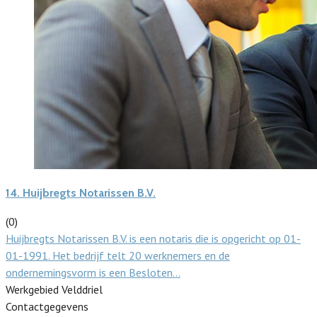
14.
Huijbregts Notarissen B.V.
(0)
Huijbregts Notarissen B.V. is een notaris die is opgericht op 01-
01-1991. Het bedrijf telt 20 werknemers en de
ondernemingsvorm is een Besloten…
Werkgebied Velddriel
Contactgegevens