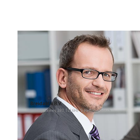
Breidablik B.V.
Zuiderparkweg 280, 5216HE 'S-Hertogenbosch