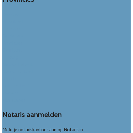
Drenthe
Flevoland
Friesland
Gelderland
Groningen
Overijssel
Limburg
Noord-Brabant
Noord-Holland
Utrecht
Zuid-Holland
Zeeland
Alle steden
Notaris aanmelden
Meld je notariskantoor aan op Notaris.in