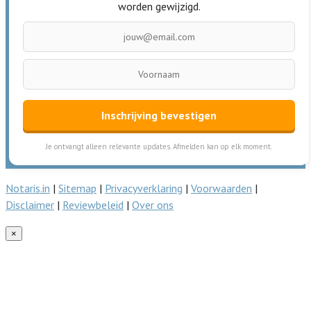
worden gewijzigd.
Inschrijving bevestigen
Je ontvangt alleen relevante updates. Afmelden kan op elk moment.
Notaris.in
|
Sitemap
|
Privacyverklaring
|
Voorwaarden
|
Disclaimer
|
Reviewbeleid
|
Over ons
×