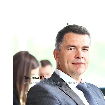
L’impresa B.V.
Parcivalring 74, 5221LN 'S-Hertogenbosch