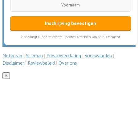
Inschrijving bevestigen
Je ontvangt alleen relevante updates. Afmelden kan op elk moment.
Notaris.in
|
Sitemap
|
Privacyverklaring
|
Voorwaarden
|
Disclaimer
|
Reviewbeleid
|
Over ons
×