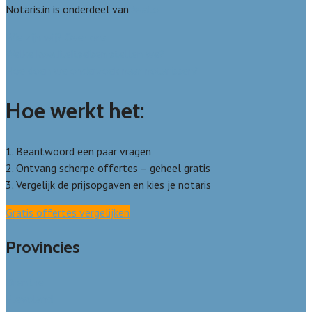
Notaris.in is onderdeel van
Avato
Wie zijn wij? Over ons
Welke kwaliteitseisen stellen we?
Hoe doen we onderzoek naar notarissen?
Hoe werkt het:
1. Beantwoord een paar vragen
2. Ontvang scherpe offertes – geheel gratis
3. Vergelijk de prijsopgaven en kies je notaris
Gratis offertes vergelijken
Provincies
Drenthe
Flevoland