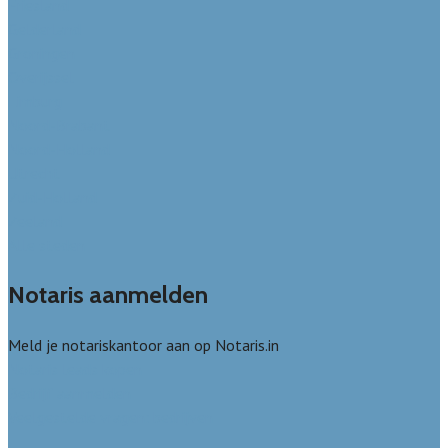
Friesland
Gelderland
Groningen
Overijssel
Limburg
Noord-Brabant
Noord-Holland
Utrecht
Zuid-Holland
Zeeland
Alle steden
Notaris aanmelden
Meld je notariskantoor aan op Notaris.in
Notaris leads kopen
Bedrijf aanmelden
Veelgestelde vragen: bedrijven