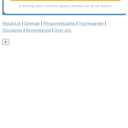
Je ontvangt alleen relevante updates. Afmelden kan op elk moment.
Notaris.in
|
Sitemap
|
Privacyverklaring
|
Voorwaarden
|
Disclaimer
|
Reviewbeleid
|
Over ons
×