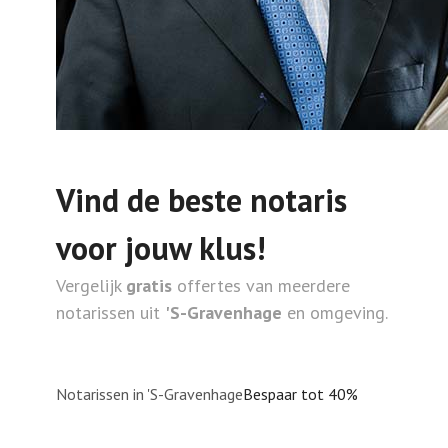
Vind de beste notaris
voor jouw klus!
Vergelijk
gratis
offertes van meerdere
notarissen uit
'S-Gravenhage
en omgeving.
Notarissen in 'S-Gravenhage
Bespaar tot 40%