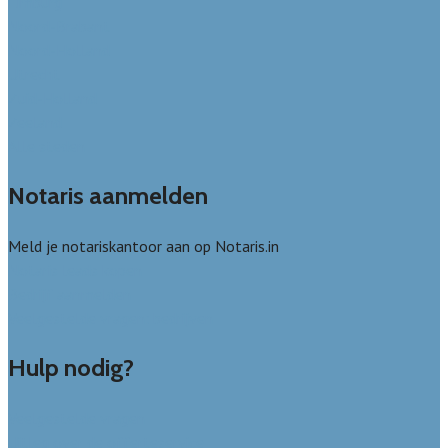
Limburg
Noord-Brabant
Noord-Holland
Utrecht
Zuid-Holland
Zeeland
Alle steden
Notaris aanmelden
Meld je notariskantoor aan op Notaris.in
Notaris leads kopen
Bedrijf aanmelden
Veelgestelde vragen: bedrijven
Hulp nodig?
Veelgestelde vragen
Uitleg over de offerteservice