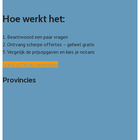
Hoe doen we onderzoek naar notarissen?
Hoe werkt het:
1. Beantwoord een paar vragen
2. Ontvang scherpe offertes – geheel gratis
3. Vergelijk de prijsopgaven en kies je notaris
Gratis offertes vergelijken
Provincies
Drenthe
Flevoland
Friesland
Gelderland
Groningen
Overijssel