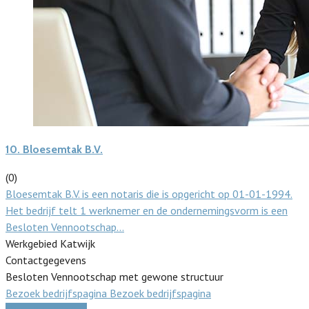
10.
Bloesemtak B.V.
(0)
Bloesemtak B.V. is een notaris die is opgericht op 01-01-1994.
Het bedrijf telt 1 werknemer en de ondernemingsvorm is een
Besloten Vennootschap…
Werkgebied Katwijk
Contactgegevens
Besloten Vennootschap met gewone structuur
Bezoek bedrijfspagina
Bezoek bedrijfspagina