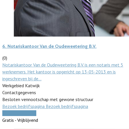
6.
Notariskantoor Van de Oudeweetering B.V.
(0)
Notariskantoor Van de Oudeweetering B.V. is een notaris met 5
werknemers. Het kantoor is opgericht op 13-05-2013 en is
ingeschreven bij de…
Werkgebied Katwijk
Contactgegevens
Besloten vennootschap met gewone structuur
Bezoek bedrijfspagina
Bezoek bedrijfspagina
Vergelijk offertes
Gratis - Vrijblijvend