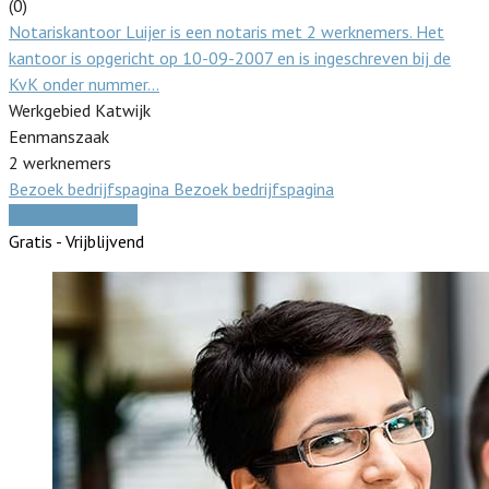
(0)
Notariskantoor Luijer is een notaris met 2 werknemers. Het
kantoor is opgericht op 10-09-2007 en is ingeschreven bij de
KvK onder nummer…
Werkgebied Katwijk
Eenmanszaak
2 werknemers
Bezoek bedrijfspagina
Bezoek bedrijfspagina
Vergelijk offertes
Gratis - Vrijblijvend