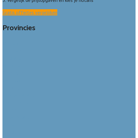
Gratis offertes vergelijken
Provincies
Drenthe
Flevoland
Friesland
Gelderland
Groningen
Overijssel
Limburg
Noord-Brabant
Noord-Holland
Utrecht
Zuid-Holland
Zeeland
Alle steden