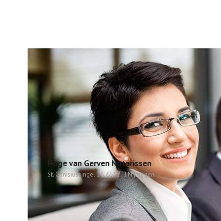
Hoge van Gerven Notarissen
St. Canisiussingel 26, 6511TJ Nijmegen