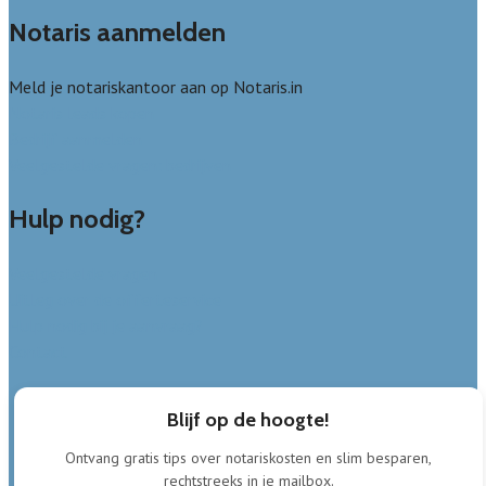
Notaris aanmelden
Meld je notariskantoor aan op Notaris.in
Notaris leads kopen
Bedrijf aanmelden
Veelgestelde vragen: bedrijven
Hulp nodig?
Veelgestelde vragen
Uitleg over de offerteservice
Hulp nodig bij je aanvraag?
Contact
Blijf op de hoogte!
Ontvang gratis tips over notariskosten en slim besparen,
rechtstreeks in je mailbox.