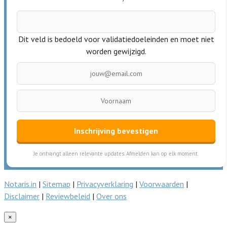
Dit veld is bedoeld voor validatiedoeleinden en moet niet
worden gewijzigd.
Inschrijving bevestigen
Je ontvangt alleen relevante updates. Afmelden kan op elk moment.
Notaris.in
|
Sitemap
|
Privacyverklaring
|
Voorwaarden
|
Disclaimer
|
Reviewbeleid
|
Over ons
×