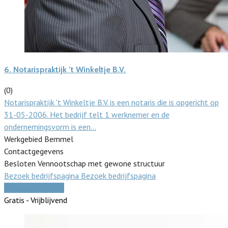
6.
Notarispraktijk ’t Winkeltje B.V.
(0)
Notarispraktijk 't Winkeltje B.V. is een notaris die is opgericht op
31-05-2006. Het bedrijf telt 1 werknemer en de
ondernemingsvorm is een…
Werkgebied Bemmel
Contactgegevens
Besloten Vennootschap met gewone structuur
Bezoek bedrijfspagina
Bezoek bedrijfspagina
Vergelijk offertes
Gratis - Vrijblijvend