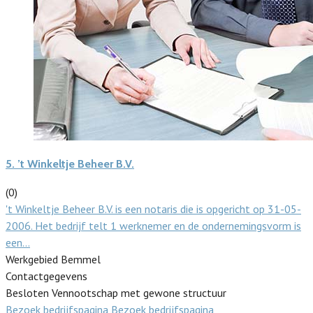
5.
’t Winkeltje Beheer B.V.
(0)
't Winkeltje Beheer B.V. is een notaris die is opgericht op 31-05-
2006. Het bedrijf telt 1 werknemer en de ondernemingsvorm is
een…
Werkgebied Bemmel
Contactgegevens
Besloten Vennootschap met gewone structuur
Bezoek bedrijfspagina
Bezoek bedrijfspagina