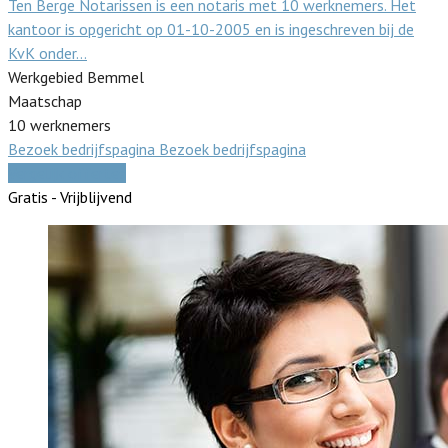
Ten Berge Notarissen is een notaris met 10 werknemers. Het
kantoor is opgericht op 01-10-2005 en is ingeschreven bij de
KvK onder…
Werkgebied Bemmel
Maatschap
10 werknemers
Bezoek bedrijfspagina
Bezoek bedrijfspagina
Vergelijk offertes
Gratis - Vrijblijvend