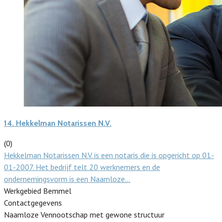
14.
Hekkelman Notarissen N.V.
(0)
Hekkelman Notarissen N.V. is een notaris die is opgericht op 01-
01-2007. Het bedrijf telt 20 werknemers en de
ondernemingsvorm is een Naamloze…
Werkgebied Bemmel
Contactgegevens
Naamloze Vennootschap met gewone structuur