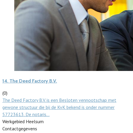
14.
The Deed Factory B.V.
(0)
The Deed Factory B.V. is een Besloten vennootschap met
gewone structuur die bij de KvK bekend is onder nummer
57723613. De notaris…
Werkgebied Heelsum
Contactgegevens