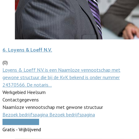
6.
Loyens & Loeff N.V.
(0)
Loyens & Loeff N.V. is een Naamloze vennootschap met
gewone structuur die bij de KvK bekend is onder nummer
24370566. De notaris…
Werkgebied Heelsum
Contactgegevens
Naamloze vennootschap met gewone structuur
Bezoek bedrijfspagina
Bezoek bedrijfspagina
Vergelijk offertes
Gratis - Vrijblijvend