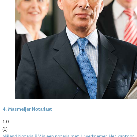
4.
Masmeijer Notariaat
1.0
(1)
Nijland Notaris B.V. is een notaris met 1 werknemer. Het kantoor