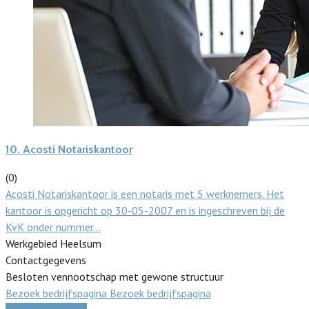
10.
Acosti Notariskantoor
(0)
Acosti Notariskantoor is een notaris met 5 werknemers. Het
kantoor is opgericht op 30-05-2007 en is ingeschreven bij de
KvK onder nummer…
Werkgebied Heelsum
Contactgegevens
Besloten vennootschap met gewone structuur
Bezoek bedrijfspagina
Bezoek bedrijfspagina