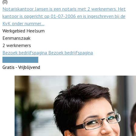
(0)
Notariskantoor Jansen is een notaris met 2 werknemers. Het
kantoor is opgericht op 01-07-2006 en is ingeschreven bij de
KvK onder nummer…
Werkgebied Heelsum
Eenmanszaak
2 werknemers
Bezoek bedrijfspagina
Bezoek bedrijfspagina
Vergelijk offertes
Gratis - Vrijblijvend