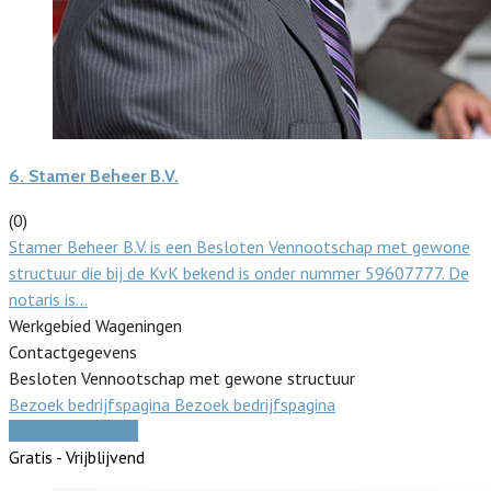
6.
Stamer Beheer B.V.
(0)
Stamer Beheer B.V. is een Besloten Vennootschap met gewone
structuur die bij de KvK bekend is onder nummer 59607777. De
notaris is…
Werkgebied Wageningen
Contactgegevens
Besloten Vennootschap met gewone structuur
Bezoek bedrijfspagina
Bezoek bedrijfspagina
Vergelijk offertes
Gratis - Vrijblijvend