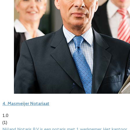
4.
Masmeijer Notariaat
1.0
(1)
Nijland Notaris B.V. is een notaris met 1 werknemer. Het kantoor