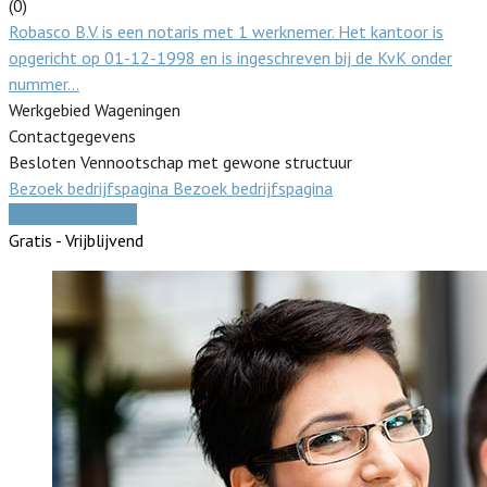
(0)
Robasco B.V. is een notaris met 1 werknemer. Het kantoor is
opgericht op 01-12-1998 en is ingeschreven bij de KvK onder
nummer…
Werkgebied Wageningen
Contactgegevens
Besloten Vennootschap met gewone structuur
Bezoek bedrijfspagina
Bezoek bedrijfspagina
Vergelijk offertes
Gratis - Vrijblijvend