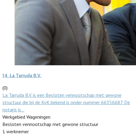
14.
La Tarruda B.V.
(0)
La Tarruda B.V. is een Besloten vennootschap met gewone
structuur die bij de KvK bekend is onder nummer 66356687. De
notaris is…
Werkgebied Wageningen
Besloten vennootschap met gewone structuur
1 werknemer