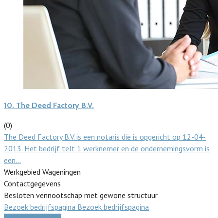
10.
The Deed Factory B.V.
(0)
The Deed Factory B.V. is een notaris die is opgericht op 12-04-
2013. Het bedrijf telt 1 werknemer en de ondernemingsvorm is
een…
Werkgebied Wageningen
Contactgegevens
Besloten vennootschap met gewone structuur
Bezoek bedrijfspagina
Bezoek bedrijfspagina