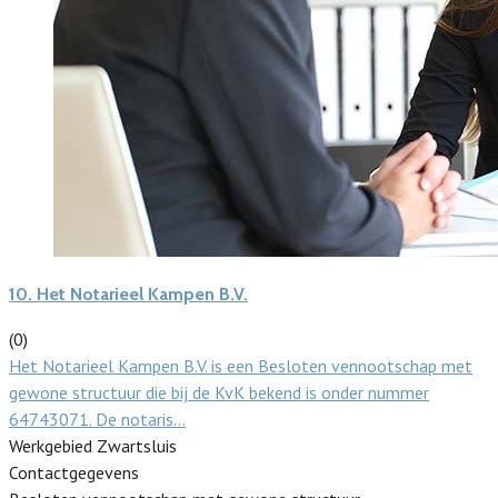
10.
Het Notarieel Kampen B.V.
(0)
Het Notarieel Kampen B.V. is een Besloten vennootschap met
gewone structuur die bij de KvK bekend is onder nummer
64743071. De notaris…
Werkgebied Zwartsluis
Contactgegevens