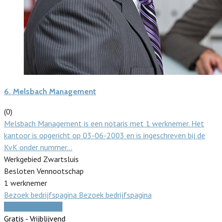
6.
Melsbach Management
(0)
Melsbach Management is een notaris met 1 werknemer. Het
kantoor is opgericht op 03-06-2003 en is ingeschreven bij de
KvK onder nummer…
Werkgebied Zwartsluis
Besloten Vennootschap
1 werknemer
Bezoek bedrijfspagina
Bezoek bedrijfspagina
Vergelijk offertes
Gratis - Vrijblijvend