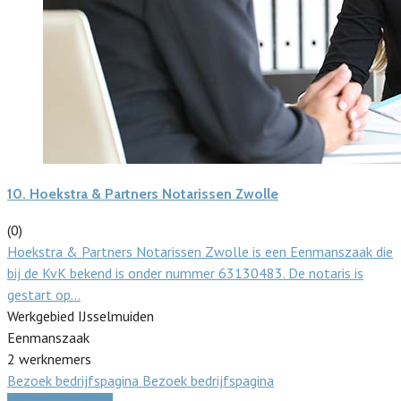
10.
Hoekstra & Partners Notarissen Zwolle
(0)
Hoekstra & Partners Notarissen Zwolle is een Eenmanszaak die
bij de KvK bekend is onder nummer 63130483. De notaris is
gestart op…
Werkgebied IJsselmuiden
Eenmanszaak
2 werknemers
Bezoek bedrijfspagina
Bezoek bedrijfspagina