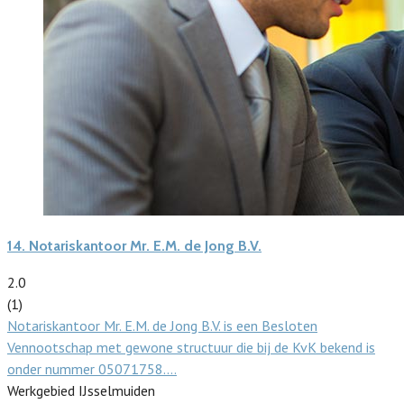
14.
Notariskantoor Mr. E.M. de Jong B.V.
2.0
(1)
Notariskantoor Mr. E.M. de Jong B.V. is een Besloten
Vennootschap met gewone structuur die bij de KvK bekend is
onder nummer 05071758.…
Werkgebied IJsselmuiden