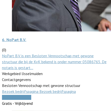
6.
NoPart B.V.
(0)
NoPart B.V. is een Besloten Vennootschap met gewone
structuur die bij de KvK bekend is onder nummer 05086765. De
notaris is gestart…
Werkgebied IJsselmuiden
Contactgegevens
Besloten Vennootschap met gewone structuur
Bezoek bedrijfspagina
Bezoek bedrijfspagina
Vergelijk offertes
Gratis - Vrijblijvend