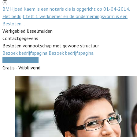
(0)
B.V. Hjoed Kaem is een notaris die is opgericht op 01-04-2014.
Het bedrijf telt 1 werknemer en de ondernemingsvorm is een
Besloten…
Werkgebied IJsselmuiden
Contactgegevens
Besloten vennootschap met gewone structuur
Bezoek bedrijfspagina
Bezoek bedrijfspagina
Vergelijk offertes
Gratis - Vrijblijvend