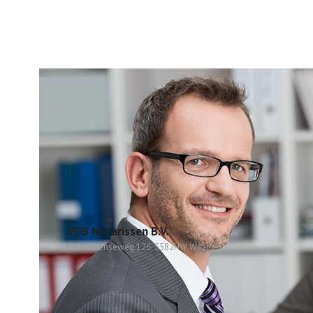
VDB Notarissen B.V.
Eindhovenseweg 126, 5582HW Waalre