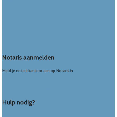
Overijssel
Limburg
Noord-Brabant
Noord-Holland
Utrecht
Zuid-Holland
Zeeland
Alle steden
Notaris aanmelden
Meld je notariskantoor aan op Notaris.in
Notaris leads kopen
Bedrijf aanmelden
Veelgestelde vragen: bedrijven
Hulp nodig?
Veelgestelde vragen