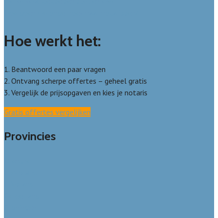
Welke kwaliteitseisen stellen we?
Hoe doen we onderzoek naar notarissen?
Hoe werkt het:
1. Beantwoord een paar vragen
2. Ontvang scherpe offertes – geheel gratis
3. Vergelijk de prijsopgaven en kies je notaris
Gratis offertes vergelijken
Provincies
Drenthe
Flevoland
Friesland
Gelderland
Groningen