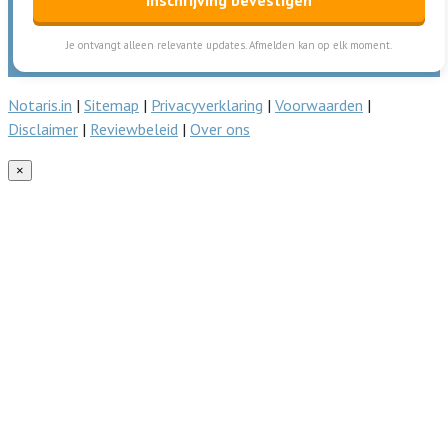
Je ontvangt alleen relevante updates. Afmelden kan op elk moment.
Notaris.in
|
Sitemap
|
Privacyverklaring
|
Voorwaarden
|
Disclaimer
|
Reviewbeleid
|
Over ons
×