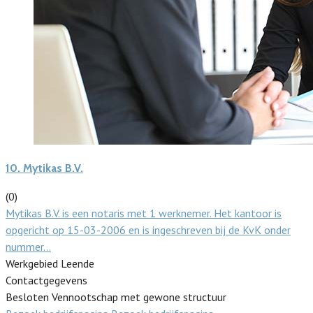
10.
Mytikas B.V.
(0)
Mytikas B.V. is een notaris met 1 werknemer. Het kantoor is
opgericht op 15-03-2006 en is ingeschreven bij de KvK onder
nummer…
Werkgebied Leende
Contactgegevens
Besloten Vennootschap met gewone structuur