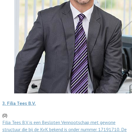
3.
Filia Tees B.V.
(0)
Filia Tees B.V. is een Besloten Vennootschap met gewone
structuur die bij de KvK bekend is onder nummer 17191710. De