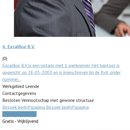
6.
Excalibur B.V.
(0)
Excalibur B.V. is een notaris met 1 werknemer. Het kantoor is
opgericht op 28-05-2003 en is ingeschreven bij de KvK onder
nummer…
Werkgebied Leende
Contactgegevens
Besloten Vennootschap met gewone structuur
Bezoek bedrijfspagina
Bezoek bedrijfspagina
Vergelijk offertes
Gratis - Vrijblijvend