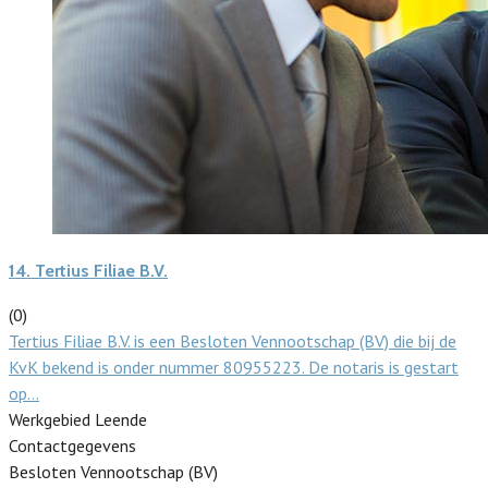
14.
Tertius Filiae B.V.
(0)
Tertius Filiae B.V. is een Besloten Vennootschap (BV) die bij de
KvK bekend is onder nummer 80955223. De notaris is gestart
op…
Werkgebied Leende
Contactgegevens
Besloten Vennootschap (BV)