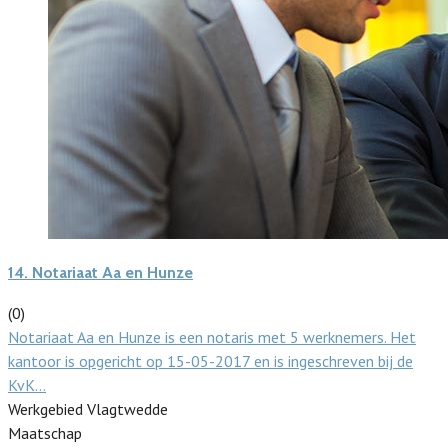
14.
Notariaat Aa en Hunze
(0)
Notariaat Aa en Hunze is een notaris met 5 werknemers. Het
kantoor is opgericht op 15-05-2017 en is ingeschreven bij de
KvK…
Werkgebied Vlagtwedde
Maatschap