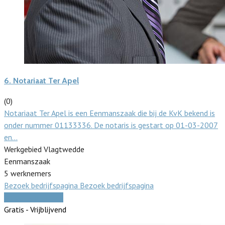
6.
Notariaat Ter Apel
(0)
Notariaat Ter Apel is een Eenmanszaak die bij de KvK bekend is
onder nummer 01133336. De notaris is gestart op 01-03-2007
en…
Werkgebied Vlagtwedde
Eenmanszaak
5 werknemers
Bezoek bedrijfspagina
Bezoek bedrijfspagina
Vergelijk offertes
Gratis - Vrijblijvend