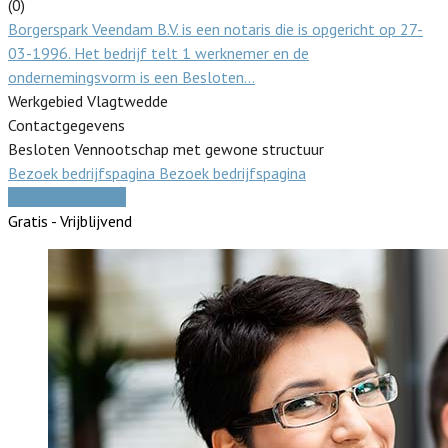
(0)
Borgerspark Veendam B.V. is een notaris die is opgericht op 27-
03-1996. Het bedrijf telt 1 werknemer en de
ondernemingsvorm is een Besloten…
Werkgebied Vlagtwedde
Contactgegevens
Besloten Vennootschap met gewone structuur
Bezoek bedrijfspagina
Bezoek bedrijfspagina
Vergelijk offertes
Gratis - Vrijblijvend