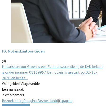
10.
Notariskantoor Groen
(0)
Notariskantoor Groen is een Eenmanszaak die bij de KvK bekend
is onder nummer 01169957. De notaris is gestart op 02-10-
2020 en heeft…
Werkgebied Vlagtwedde
Eenmanszaak
2 werknemers
Bezoek bedrijfspagina
Bezoek bedrijfspagina