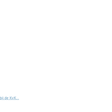
bij de KvK…