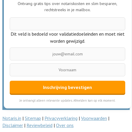
Ontvang gratis tips over notariskosten en slim besparen,
rechtstreeks in je mailbox.
Dit veld is bedoeld voor validatiedoeleinden en moet niet
worden gewijzigd.
Inschrijving bevestigen
Je ontvangt alleen relevante updates. Afmelden kan op elk moment.
Notaris.in
|
Sitemap
|
Privacyverklaring
|
Voorwaarden
|
Disclaimer
|
Reviewbeleid
|
Over ons