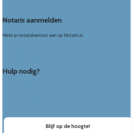
Alle steden
Notaris aanmelden
Meld je notariskantoor aan op Notaris.in
Notaris leads kopen
Bedrijf aanmelden
Veelgestelde vragen: bedrijven
Hulp nodig?
Veelgestelde vragen
Uitleg over de offerteservice
Hulp nodig bij je aanvraag?
Contact
Blijf op de hoogte!