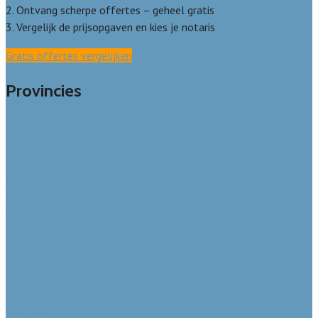
2. Ontvang scherpe offertes – geheel gratis
3. Vergelijk de prijsopgaven en kies je notaris
Gratis offertes vergelijken
Provincies
Drenthe
Flevoland
Friesland
Gelderland
Groningen
Overijssel
Limburg
Noord-Brabant
Noord-Holland
Utrecht
Zuid-Holland
Zeeland