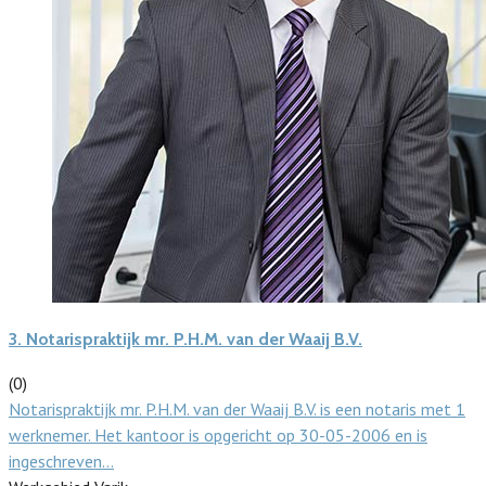
3.
Notarispraktijk mr. P.H.M. van der Waaij B.V.
(0)
Notarispraktijk mr. P.H.M. van der Waaij B.V. is een notaris met 1
werknemer. Het kantoor is opgericht op 30-05-2006 en is
ingeschreven…