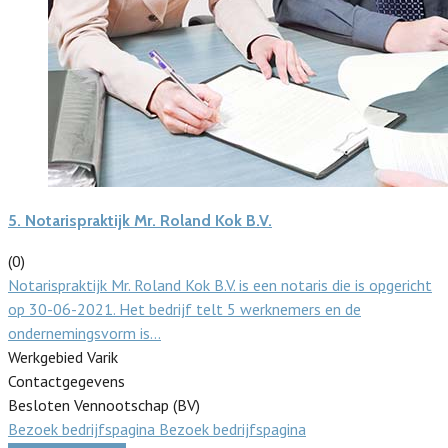
5.
Notarispraktijk Mr. Roland Kok B.V.
(0)
Notarispraktijk Mr. Roland Kok B.V. is een notaris die is opgericht
op 30-06-2021. Het bedrijf telt 5 werknemers en de
ondernemingsvorm is…
Werkgebied Varik
Contactgegevens
Besloten Vennootschap (BV)
Bezoek bedrijfspagina
Bezoek bedrijfspagina