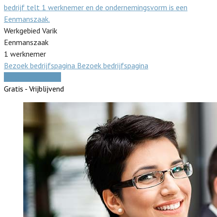
bedrijf telt 1 werknemer en de ondernemingsvorm is een
Eenmanszaak.
Werkgebied Varik
Eenmanszaak
1 werknemer
Bezoek bedrijfspagina
Bezoek bedrijfspagina
Vergelijk offertes
Gratis - Vrijblijvend