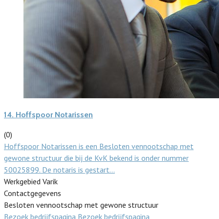
14.
Hoffspoor Notarissen
(0)
Hoffspoor Notarissen is een Besloten vennootschap met
gewone structuur die bij de KvK bekend is onder nummer
50025899. De notaris is gestart…
Werkgebied Varik
Contactgegevens
Besloten vennootschap met gewone structuur
Bezoek bedrijfspagina
Bezoek bedrijfspagina