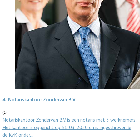
4.
Notariskantoor Zondervan B.V.
(0)
Notariskantoor Zondervan B.V. is een notaris met 5 werknemers.
Het kantoor is opgericht op 31-03-2020 en is ingeschreven bij
de KvK onder…