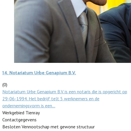
14.
Notariatum Urbe Genapium B.V.
(0)
Notariatum Urbe Genapium B.V. is een notaris die is opgericht op
29-06-1994. Het bedrijf telt 5 werknemers en de
ondernemingsvorm is een…
Werkgebied Tienray
Contactgegevens
Besloten Vennootschap met gewone structuur