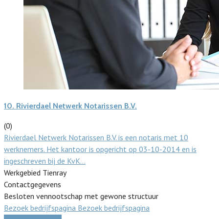
10.
Rivierdael Netwerk Notarissen B.V.
(0)
Rivierdael Netwerk Notarissen B.V. is een notaris met 10
werknemers. Het kantoor is opgericht op 03-10-2014 en is
ingeschreven bij de KvK…
Werkgebied Tienray
Contactgegevens
Besloten vennootschap met gewone structuur
Bezoek bedrijfspagina
Bezoek bedrijfspagina