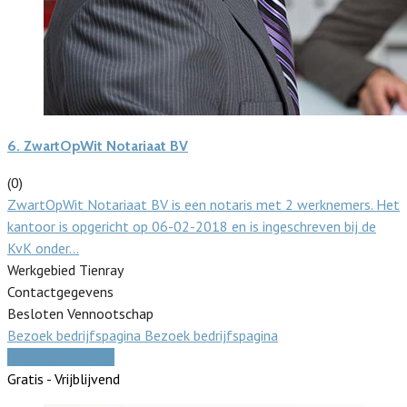
6.
ZwartOpWit Notariaat BV
(0)
ZwartOpWit Notariaat BV is een notaris met 2 werknemers. Het
kantoor is opgericht op 06-02-2018 en is ingeschreven bij de
KvK onder…
Werkgebied Tienray
Contactgegevens
Besloten Vennootschap
Bezoek bedrijfspagina
Bezoek bedrijfspagina
Vergelijk offertes
Gratis - Vrijblijvend