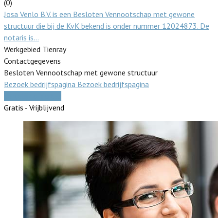
(0)
Josa Venlo B.V. is een Besloten Vennootschap met gewone
structuur die bij de KvK bekend is onder nummer 12024873. De
notaris is…
Werkgebied Tienray
Contactgegevens
Besloten Vennootschap met gewone structuur
Bezoek bedrijfspagina
Bezoek bedrijfspagina
Vergelijk offertes
Gratis - Vrijblijvend