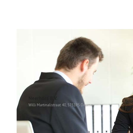
Neerhors B.V.
Willi Martinalistraat 40, 5751PS Deurne