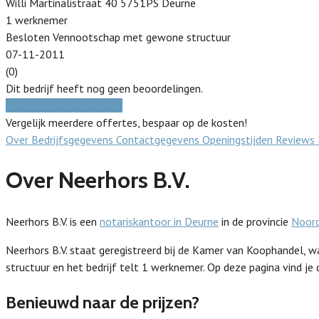
Willi Martinalistraat 40 5751PS Deurne
1 werknemer
Besloten Vennootschap met gewone structuur
07-11-2011
(0)
Dit bedrijf heeft nog geen beoordelingen.
Gratis prijzen vergelijken
Vergelijk meerdere offertes, bespaar op de kosten!
Over
Bedrijfsgegevens
Contactgegevens
Openingstijden
Reviews
Over Neerhors B.V.
Neerhors B.V. is een
notariskantoor in Deurne
in de provincie
Noor
Neerhors B.V. staat geregistreerd bij de Kamer van Koophandel
structuur en het bedrijf telt 1 werknemer. Op deze pagina vind je
Benieuwd naar de prijzen?