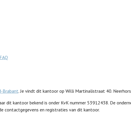
FAQ
d-Brabant
. Je vindt dit kantoor op Willi Martinalistraat 40. Neerho
, waar dit kantoor bekend is onder KvK nummer 53912438. De ond
 de contactgegevens en registraties van dit kantoor.