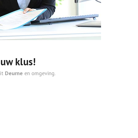
ouw klus!
uit
Deurne
en omgeving.