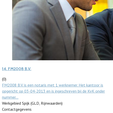
14.
FM2008 B.V.
(0)
FM2008 B.V. is een notaris met 1 werknemer. Het kantoor is
opgericht op 03-04-2013 en is ingeschreven bij de KvK onder
nummer…
Werkgebied Spijk (GLD, Rijnwaarden)
Contactgegevens