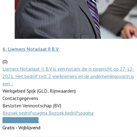
6.
Liemers Notariaat II B.V.
(0)
Liemers Notariaat II B.V. is een notaris die is opgericht op 27-12-
2021. Het bedrijf telt 2 werknemers en de ondernemingsvorm is
een…
Werkgebied Spijk (GLD, Rijnwaarden)
Contactgegevens
Besloten Vennootschap (BV)
Bezoek bedrijfspagina
Bezoek bedrijfspagina
Vergelijk offertes
Gratis - Vrijblijvend