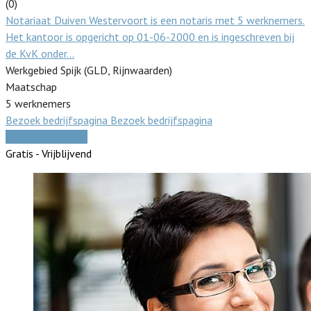
(0)
Notariaat Duiven Westervoort is een notaris met 5 werknemers.
Het kantoor is opgericht op 01-06-2000 en is ingeschreven bij
de KvK onder…
Werkgebied Spijk (GLD, Rijnwaarden)
Maatschap
5 werknemers
Bezoek bedrijfspagina
Bezoek bedrijfspagina
Vergelijk offertes
Gratis - Vrijblijvend