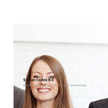
Svalan Codex B.V.
Jan Willem Frisolaan 3H, 2517JS 'S-Gravenhage