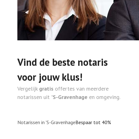
Vind de beste notaris
voor jouw klus!
Vergelijk
gratis
offertes van meerdere
notarissen uit
'S-Gravenhage
en omgeving.
Notarissen in 'S-Gravenhage
Bespaar tot 40%