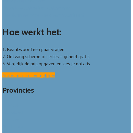
Wie zijn wij? Over ons
Welke kwaliteitseisen stellen we?
Hoe doen we onderzoek naar notarissen?
Hoe werkt het:
1. Beantwoord een paar vragen
2. Ontvang scherpe offertes – geheel gratis
3. Vergelijk de prijsopgaven en kies je notaris
Gratis offertes vergelijken
Provincies
Drenthe
Flevoland
Friesland
Gelderland