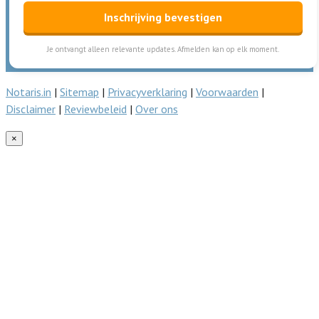
Inschrijving bevestigen
Je ontvangt alleen relevante updates. Afmelden kan op elk moment.
Notaris.in
|
Sitemap
|
Privacyverklaring
|
Voorwaarden
|
Disclaimer
|
Reviewbeleid
|
Over ons
×