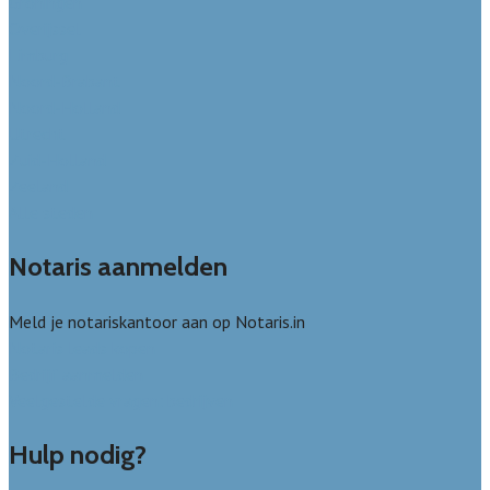
Groningen
Overijssel
Limburg
Noord-Brabant
Noord-Holland
Utrecht
Zuid-Holland
Zeeland
Alle steden
Notaris aanmelden
Meld je notariskantoor aan op Notaris.in
Notaris leads kopen
Bedrijf aanmelden
Veelgestelde vragen: bedrijven
Hulp nodig?