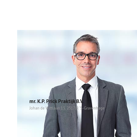
mr. K.P. Prick Praktijk B.V.
Johan de Wittlaan 15, 2517JR 'S-Gravenhage