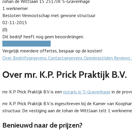
Johan de Wittlaan 15 2517JR 'S-Gravenhage
1 werknemer
Besloten Vennootschap met gewone structuur
02-11-2015
(0)
Dit bedrijf heeft nog geen beoordelingen.
Gratis prijzen vergelijken
Vergelijk meerdere offertes, bespaar op de kosten!
Over
Bedrijfsgegevens
Contactgegevens
Openingstijden
Reviews
Over mr. K.P. Prick Praktijk B.V.
mr. K.P. Prick Praktijk B.V. is een
notaris in 'S-Gravenhage
in de prov
mr. K.P. Prick Praktijk B.V. is ingeschreven bij de Kamer van K
structuur. De vestiging aan de Johan de Wittlaan telt 1 werknemer
Benieuwd naar de prijzen?