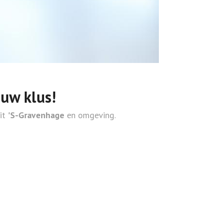
ouw klus!
uit
'S-Gravenhage
en omgeving.