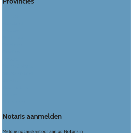
Provincies
Drenthe
Flevoland
Friesland
Gelderland
Groningen
Overijssel
Limburg
Noord-Brabant
Noord-Holland
Utrecht
Zuid-Holland
Zeeland
Alle steden
Notaris aanmelden
Meld je notariskantoor aan op Notaris.in