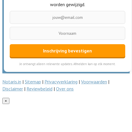
worden gewijzigd.
Inschrijving bevestigen
Je ontvangt alleen relevante updates. Afmelden kan op elk moment.
Notaris.in
|
Sitemap
|
Privacyverklaring
|
Voorwaarden
|
Disclaimer
|
Reviewbeleid
|
Over ons
×