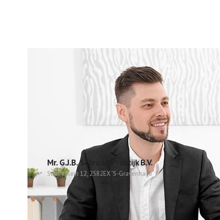
Mr. G.J.B. Schrickx Praktijk B.V.
Statenplein 12, 2582EX 'S-Gravenhage