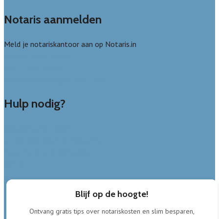
Notaris aanmelden
Meld je notariskantoor aan op Notaris.in
Notaris leads kopen
Bedrijf aanmelden
Veelgestelde vragen: bedrijven
Hulp nodig?
Veelgestelde vragen
Uitleg over de offerteservice
Hulp nodig bij je aanvraag?
Contact
Blijf op de hoogte!
Ontvang gratis tips over notariskosten en slim besparen,