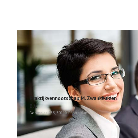
Praktijkvennootschap M. Zwankhuizen
B.V.
Boompjes 258, 3011XZ Rotterdam