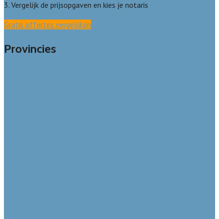
3. Vergelijk de prijsopgaven en kies je notaris
Gratis offertes vergelijken
Provincies
Drenthe
Flevoland
Friesland
Gelderland
Groningen
Overijssel
Limburg
Noord-Brabant
Noord-Holland
Utrecht
Zuid-Holland
Zeeland
Alle steden