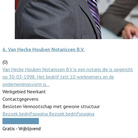
6.
Van Hecke Houben Notarissen B.V.
(0)
Van Hecke Houben Notarissen B.V. is een notaris die is opgericht
op 30-03-1998. Het bedrijf telt 10 werknemers en de
ondernemingsvorm is…
Werkgebied Neerkant
Contactgegevens
Besloten Vennootschap met gewone structuur
Bezoek bedrijfspagina
Bezoek bedrijfspagina
Vergelijk offertes
Gratis - Vrijblijvend