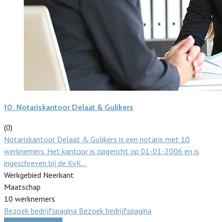
10.
Notariskantoor Delaat & Gulikers
(0)
Notariskantoor Delaat & Gulikers is een notaris met 10
werknemers. Het kantoor is opgericht op 01-01-2006 en is
ingeschreven bij de KvK…
Werkgebied Neerkant
Maatschap
10 werknemers
Bezoek bedrijfspagina
Bezoek bedrijfspagina