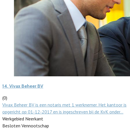
14.
Vivax Beheer BV
(0)
Vivax Beheer BV is een notaris met 1 werknemer. Het kantoor is
opgericht op 01-12-2017 en is ingeschreven bij de KvK onder…
Werkgebied Neerkant
Besloten Vennootschap