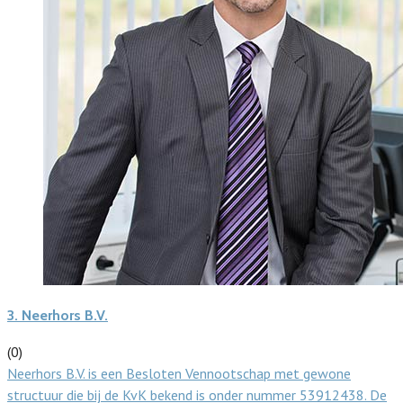
3.
Neerhors B.V.
(0)
Neerhors B.V. is een Besloten Vennootschap met gewone
structuur die bij de KvK bekend is onder nummer 53912438. De