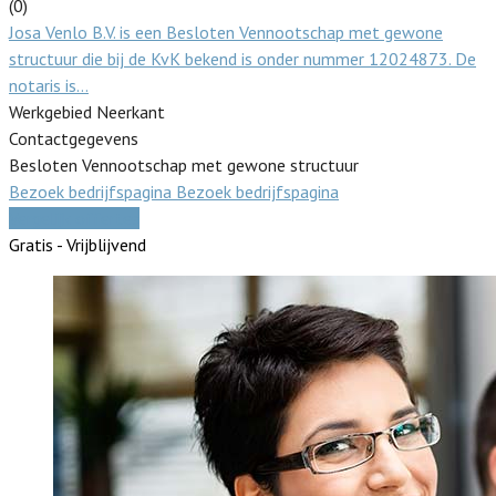
(0)
Josa Venlo B.V. is een Besloten Vennootschap met gewone
structuur die bij de KvK bekend is onder nummer 12024873. De
notaris is…
Werkgebied Neerkant
Contactgegevens
Besloten Vennootschap met gewone structuur
Bezoek bedrijfspagina
Bezoek bedrijfspagina
Vergelijk offertes
Gratis - Vrijblijvend