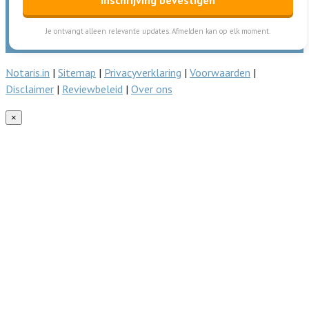
Je ontvangt alleen relevante updates. Afmelden kan op elk moment.
Notaris.in
|
Sitemap
|
Privacyverklaring
|
Voorwaarden
|
Disclaimer
|
Reviewbeleid
|
Over ons
×