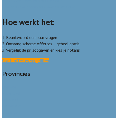
Welke kwaliteitseisen stellen we?
Hoe doen we onderzoek naar notarissen?
Hoe werkt het:
1. Beantwoord een paar vragen
2. Ontvang scherpe offertes – geheel gratis
3. Vergelijk de prijsopgaven en kies je notaris
Gratis offertes vergelijken
Provincies
Drenthe
Flevoland
Friesland
Gelderland
Groningen