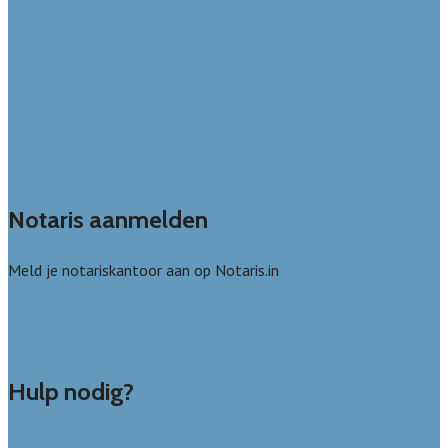
Overijssel
Limburg
Noord-Brabant
Noord-Holland
Utrecht
Zuid-Holland
Zeeland
Alle steden
Notaris aanmelden
Meld je notariskantoor aan op Notaris.in
Notaris leads kopen
Bedrijf aanmelden
Veelgestelde vragen: bedrijven
Hulp nodig?
Veelgestelde vragen