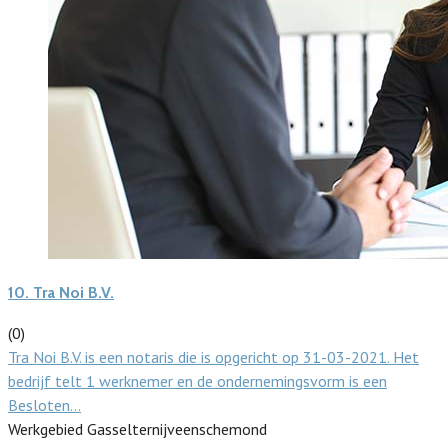
10.
Tra Noi B.V.
(0)
Tra Noi B.V. is een notaris die is opgericht op 31-03-2021. Het
bedrijf telt 1 werknemer en de ondernemingsvorm is een
Besloten…
Werkgebied Gasselternijveenschemond