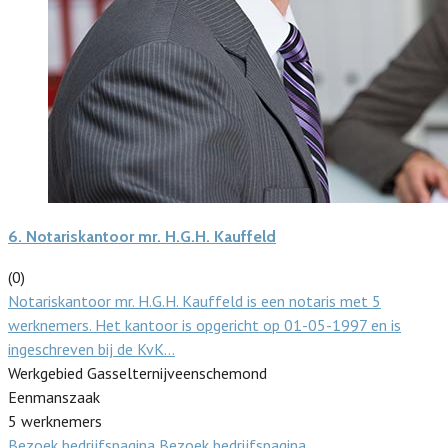
6.
Notariskantoor mr. H.G.H. Kauffeld
(0)
Notariskantoor mr. H.G.H. Kauffeld is een notaris met 5
werknemers. Het kantoor is opgericht op 01-05-1997 en is
ingeschreven bij de KvK…
Werkgebied Gasselternijveenschemond
Eenmanszaak
5 werknemers
Bezoek bedrijfspagina
Bezoek bedrijfspagina