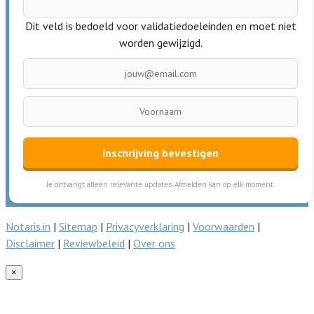
Dit veld is bedoeld voor validatiedoeleinden en moet niet
worden gewijzigd.
Inschrijving bevestigen
Je ontvangt alleen relevante updates. Afmelden kan op elk moment.
Notaris.in
|
Sitemap
|
Privacyverklaring
|
Voorwaarden
|
Disclaimer
|
Reviewbeleid
|
Over ons
×