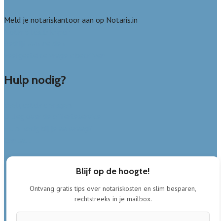
Meld je notariskantoor aan op Notaris.in
Notaris leads kopen
Bedrijf aanmelden
Veelgestelde vragen: bedrijven
Hulp nodig?
Veelgestelde vragen
Uitleg over de offerteservice
Hulp nodig bij je aanvraag?
Contact
Blijf op de hoogte!
Ontvang gratis tips over notariskosten en slim besparen,
rechtstreeks in je mailbox.