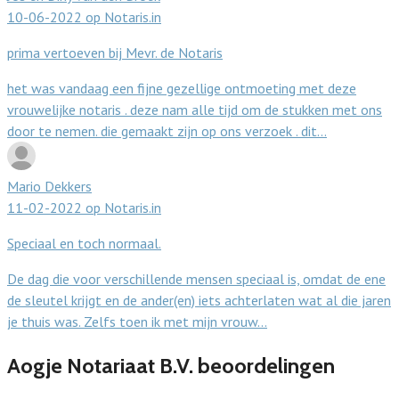
10-06-2022 op Notaris.in
prima vertoeven bij Mevr. de Notaris
het was vandaag een fijne gezellige ontmoeting met deze
vrouwelijke notaris . deze nam alle tijd om de stukken met ons
door te nemen. die gemaakt zijn op ons verzoek . dit…
Mario Dekkers
11-02-2022 op Notaris.in
Speciaal en toch normaal.
De dag die voor verschillende mensen speciaal is, omdat de ene
de sleutel krijgt en de ander(en) iets achterlaten wat al die jaren
je thuis was. Zelfs toen ik met mijn vrouw…
Aogje Notariaat B.V. beoordelingen