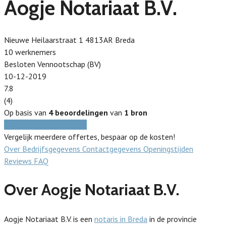
Aogje Notariaat B.V.
Nieuwe Heilaarstraat 1 4813AR Breda
10 werknemers
Besloten Vennootschap (BV)
10-12-2019
7.8
(4)
Op basis van
4 beoordelingen
van
1 bron
Gratis prijzen vergelijken
Vergelijk meerdere offertes, bespaar op de kosten!
Over
Bedrijfsgegevens
Contactgegevens
Openingstijden
Reviews
FAQ
Over Aogje Notariaat B.V.
Aogje Notariaat B.V. is een
notaris in Breda
in de provincie