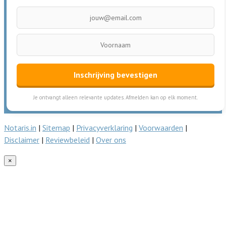
Inschrijving bevestigen
Je ontvangt alleen relevante updates. Afmelden kan op elk moment.
Notaris.in
|
Sitemap
|
Privacyverklaring
|
Voorwaarden
|
Disclaimer
|
Reviewbeleid
|
Over ons
×