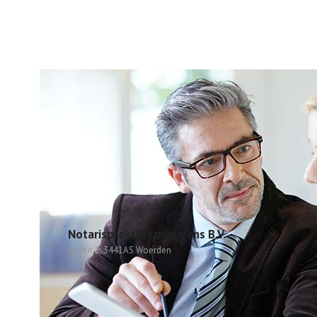
Notarispraktijk Louwerens B.V.
Haven 1, 3441AS Woerden