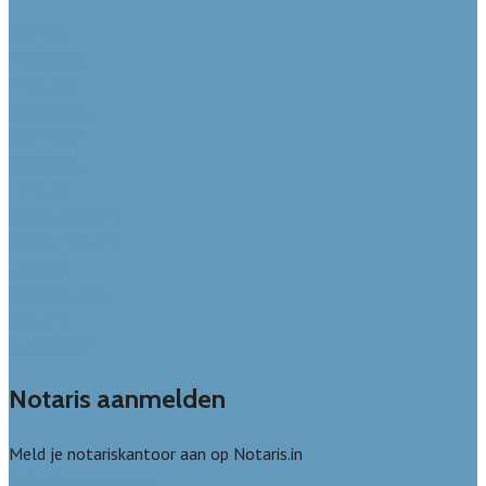
Drenthe
Flevoland
Friesland
Gelderland
Groningen
Overijssel
Limburg
Noord-Brabant
Noord-Holland
Utrecht
Zuid-Holland
Zeeland
Alle steden
Notaris aanmelden
Meld je notariskantoor aan op Notaris.in
Notaris leads kopen