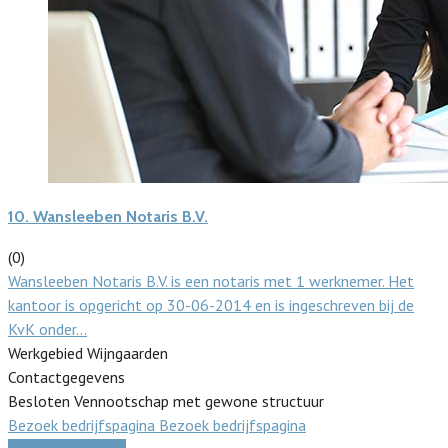
10.
Wansleeben Notaris B.V.
(0)
Wansleeben Notaris B.V. is een notaris met 1 werknemer. Het
kantoor is opgericht op 30-06-2014 en is ingeschreven bij de
KvK onder…
Werkgebied Wijngaarden
Contactgegevens
Besloten Vennootschap met gewone structuur
Bezoek bedrijfspagina
Bezoek bedrijfspagina