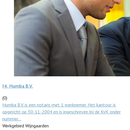
14.
Humba B.V.
(0)
Humba B.V. is een notaris met 1 werknemer. Het kantoor is
opgericht op 30-11-2004 en is ingeschreven bij de KvK onder
nummer…
Werkgebied Wijngaarden