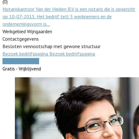
(0)
Notariskantoor Van der Heiden B.V. is een notaris die is opgericht
op 10-07-2015. Het bedrijf telt 5 werknemers en de
ondernemingsvorm is…
Werkgebied Wijngaarden
Contactgegevens
Besloten vennootschap met gewone structuur
Bezoek bedrijfspagina
Bezoek bedrijfspagina
Vergelijk offertes
Gratis - Vrijblijvend