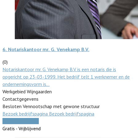
6.
Notariskantoor mr. G. Venekamp B.V.
(0)
Notariskantoor mr. G. Venekamp B.V. is een notaris die is
opgericht op 23-03-1999. Het bedrijf telt 1 werknemer en de
ondernemingsvorm is…
Werkgebied Wijngaarden
Contactgegevens
Besloten Vennootschap met gewone structuur
Bezoek bedrijfspagina
Bezoek bedrijfspagina
Vergelijk offertes
Gratis - Vrijblijvend