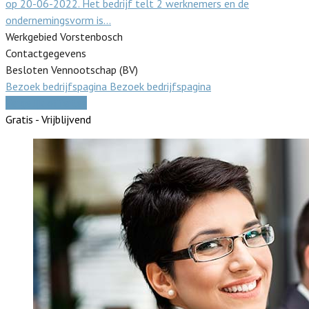
op 20-06-2022. Het bedrijf telt 2 werknemers en de
ondernemingsvorm is…
Werkgebied Vorstenbosch
Contactgegevens
Besloten Vennootschap (BV)
Bezoek bedrijfspagina
Bezoek bedrijfspagina
Vergelijk offertes
Gratis - Vrijblijvend