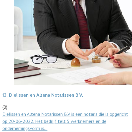
13.
Dielissen en Altena Notarissen B.V.
(0)
Dielissen en Altena Notarissen B.V. is een notaris die is opgericht
op 20-06-2022. Het bedrijf telt 5 werknemers en de
ondernemingsvorm is…