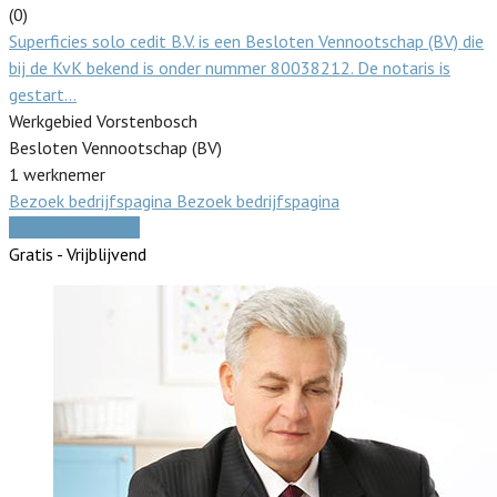
(0)
Superficies solo cedit B.V. is een Besloten Vennootschap (BV) die
bij de KvK bekend is onder nummer 80038212. De notaris is
gestart…
Werkgebied Vorstenbosch
Besloten Vennootschap (BV)
1 werknemer
Bezoek bedrijfspagina
Bezoek bedrijfspagina
Vergelijk offertes
Gratis - Vrijblijvend