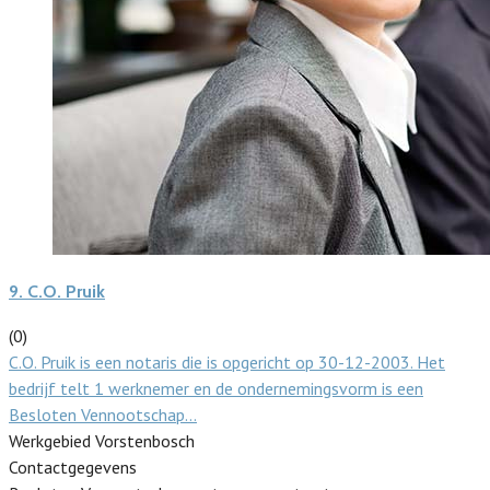
9.
C.O. Pruik
(0)
C.O. Pruik is een notaris die is opgericht op 30-12-2003. Het
bedrijf telt 1 werknemer en de ondernemingsvorm is een
Besloten Vennootschap…
Werkgebied Vorstenbosch
Contactgegevens