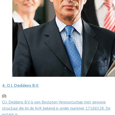
4.
O.J. Deddens B.V.
(0)
O.J. Deddens B.V. is een Besloten Vennootschap met gewone
structuur die bij de KvK bekend is onder nummer 17166528. De
notaris is…