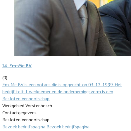
14.
Em-Me BV
(0)
Em-Me BV is een notaris die is opgericht op 03-12-1999. Het
bedrijf telt 1 werknemer en de ondernemingsvorm is een
Besloten Vennootschap.
Werkgebied Vorstenbosch
Contactgegevens
Besloten Vennootschap
Bezoek bedrijfspagina
Bezoek bedrijfspagina