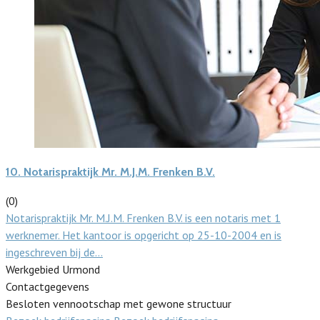
10.
Notarispraktijk Mr. M.J.M. Frenken B.V.
(0)
Notarispraktijk Mr. M.J.M. Frenken B.V. is een notaris met 1
werknemer. Het kantoor is opgericht op 25-10-2004 en is
ingeschreven bij de…
Werkgebied Urmond
Contactgegevens
Besloten vennootschap met gewone structuur