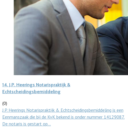
14.
J.P. Heerings Notarispraktijk &
Echtscheidingsbemiddeling
(0)
J.P. Heerings Notarispraktijk & Echtscheidingsbemiddeling is een
Eenmanszaak die bij de KvK bekend is onder nummer 14129087.
De notaris is gestart op…