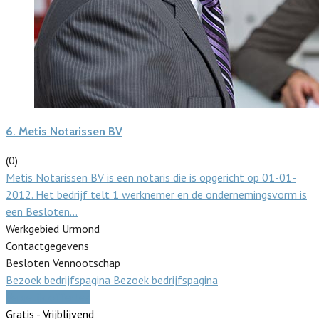
6.
Metis Notarissen BV
(0)
Metis Notarissen BV is een notaris die is opgericht op 01-01-
2012. Het bedrijf telt 1 werknemer en de ondernemingsvorm is
een Besloten…
Werkgebied Urmond
Contactgegevens
Besloten Vennootschap
Bezoek bedrijfspagina
Bezoek bedrijfspagina
Vergelijk offertes
Gratis - Vrijblijvend