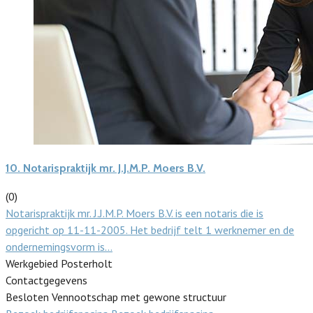
10.
Notarispraktijk mr. J.J.M.P. Moers B.V.
(0)
Notarispraktijk mr. J.J.M.P. Moers B.V. is een notaris die is
opgericht op 11-11-2005. Het bedrijf telt 1 werknemer en de
ondernemingsvorm is…
Werkgebied Posterholt
Contactgegevens
Besloten Vennootschap met gewone structuur