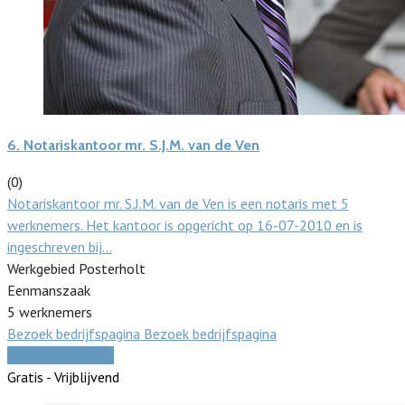
6.
Notariskantoor mr. S.J.M. van de Ven
(0)
Notariskantoor mr. S.J.M. van de Ven is een notaris met 5
werknemers. Het kantoor is opgericht op 16-07-2010 en is
ingeschreven bij…
Werkgebied Posterholt
Eenmanszaak
5 werknemers
Bezoek bedrijfspagina
Bezoek bedrijfspagina
Vergelijk offertes
Gratis - Vrijblijvend