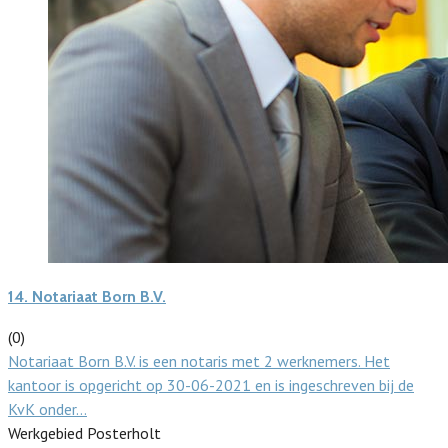
14.
Notariaat Born B.V.
(0)
Notariaat Born B.V. is een notaris met 2 werknemers. Het
kantoor is opgericht op 30-06-2021 en is ingeschreven bij de
KvK onder…
Werkgebied Posterholt