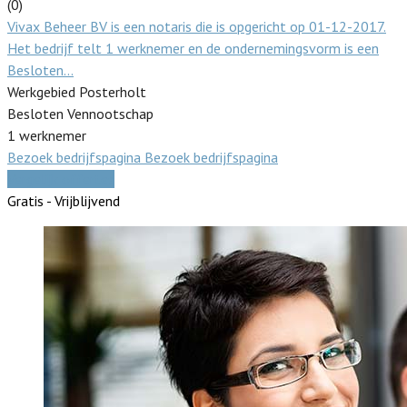
(0)
Vivax Beheer BV is een notaris die is opgericht op 01-12-2017.
Het bedrijf telt 1 werknemer en de ondernemingsvorm is een
Besloten…
Werkgebied Posterholt
Besloten Vennootschap
1 werknemer
Bezoek bedrijfspagina
Bezoek bedrijfspagina
Vergelijk offertes
Gratis - Vrijblijvend