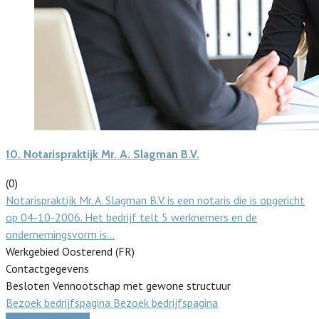
10.
Notarispraktijk Mr. A. Slagman B.V.
(0)
Notarispraktijk Mr. A. Slagman B.V. is een notaris die is opgericht
op 04-10-2006. Het bedrijf telt 5 werknemers en de
ondernemingsvorm is…
Werkgebied Oosterend (FR)
Contactgegevens
Besloten Vennootschap met gewone structuur
Bezoek bedrijfspagina
Bezoek bedrijfspagina