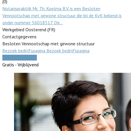
(0)
Notarispraktijk Mr. Th. Koelma B.V. is een Besloten
Vennootschap met gewone structuur die bij de KvK bekend is
onder nummer 56018517. De…
Werkgebied Oosterend (FR)
Contactgegevens
Besloten Vennootschap met gewone structuur
Bezoek bedrijfspagina
Bezoek bedrijfspagina
Vergelijk offertes
Gratis - Vrijblijvend