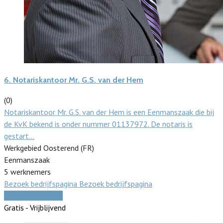
6.
Notariskantoor Mr. G.S. van der Hem
(0)
Notariskantoor Mr. G.S. van der Hem is een Eenmanszaak die bij
de KvK bekend is onder nummer 01137972. De notaris is
gestart…
Werkgebied Oosterend (FR)
Eenmanszaak
5 werknemers
Bezoek bedrijfspagina
Bezoek bedrijfspagina
Vergelijk offertes
Gratis - Vrijblijvend