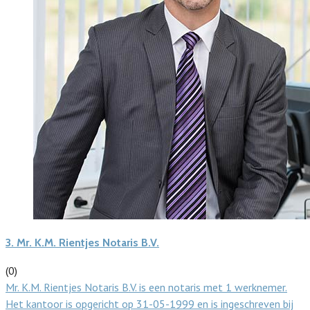
3.
Mr. K.M. Rientjes Notaris B.V.
(0)
Mr. K.M. Rientjes Notaris B.V. is een notaris met 1 werknemer.
Het kantoor is opgericht op 31-05-1999 en is ingeschreven bij