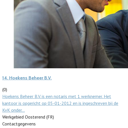
14.
Hoekens Beheer B.V.
(0)
Hoekens Beheer B.V. is een notaris met 1 werknemer. Het
kantoor is opgericht op 05-01-2012 en is ingeschreven bij de
KvK onder…
Werkgebied Oosterend (FR)
Contactgegevens