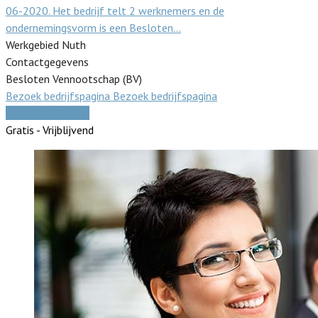
06-2020. Het bedrijf telt 2 werknemers en de
ondernemingsvorm is een Besloten…
Werkgebied Nuth
Contactgegevens
Besloten Vennootschap (BV)
Bezoek bedrijfspagina
Bezoek bedrijfspagina
Vergelijk offertes
Gratis - Vrijblijvend