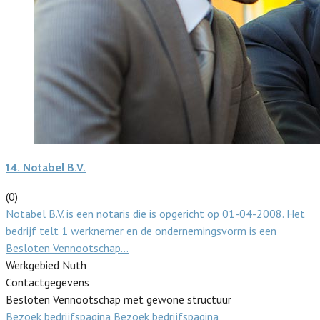
14.
Notabel B.V.
(0)
Notabel B.V. is een notaris die is opgericht op 01-04-2008. Het
bedrijf telt 1 werknemer en de ondernemingsvorm is een
Besloten Vennootschap…
Werkgebied Nuth
Contactgegevens
Besloten Vennootschap met gewone structuur
Bezoek bedrijfspagina
Bezoek bedrijfspagina