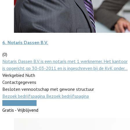
6.
Notaris Dassen B.V.
(0)
Notaris Dassen B.V. is een notaris met 1 werknemer. Het kantoor
is opgericht op 30-03-2011 en is ingeschreven bij de KvK onder…
Werkgebied Nuth
Contactgegevens
Besloten vennootschap met gewone structuur
Bezoek bedrijfspagina
Bezoek bedrijfspagina
Vergelijk offertes
Gratis - Vrijblijvend