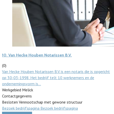
10.
Van Hecke Houben Notarissen B.V.
(0)
Van Hecke Houben Notarissen B.V. is een notaris die is opgericht
op 30-03-1998. Het bedrijf telt 10 werknemers en de
ondernemingsvorm is…
Werkgebied Melick
Contactgegevens
Besloten Vennootschap met gewone structuur
Bezoek bedrijfspagina
Bezoek bedrijfspagina