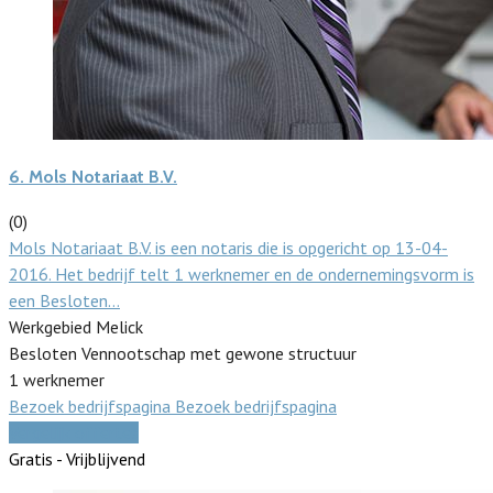
6.
Mols Notariaat B.V.
(0)
Mols Notariaat B.V. is een notaris die is opgericht op 13-04-
2016. Het bedrijf telt 1 werknemer en de ondernemingsvorm is
een Besloten…
Werkgebied Melick
Besloten Vennootschap met gewone structuur
1 werknemer
Bezoek bedrijfspagina
Bezoek bedrijfspagina
Vergelijk offertes
Gratis - Vrijblijvend