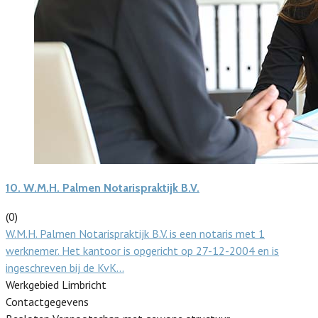
10.
W.M.H. Palmen Notarispraktijk B.V.
(0)
W.M.H. Palmen Notarispraktijk B.V. is een notaris met 1
werknemer. Het kantoor is opgericht op 27-12-2004 en is
ingeschreven bij de KvK…
Werkgebied Limbricht
Contactgegevens