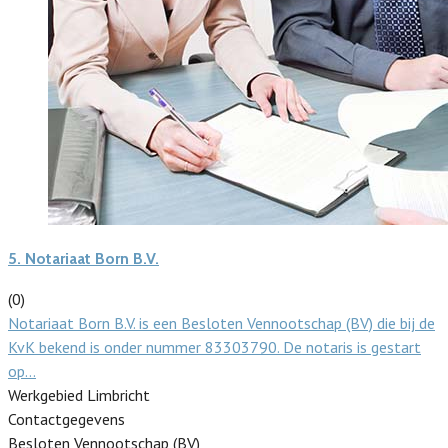
5.
Notariaat Born B.V.
(0)
Notariaat Born B.V. is een Besloten Vennootschap (BV) die bij de
KvK bekend is onder nummer 83303790. De notaris is gestart
op…
Werkgebied Limbricht
Contactgegevens
Besloten Vennootschap (BV)