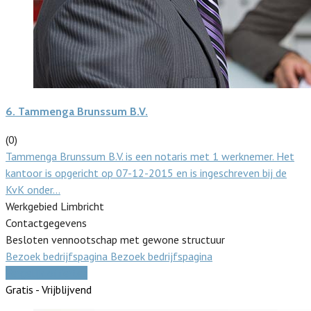
6.
Tammenga Brunssum B.V.
(0)
Tammenga Brunssum B.V. is een notaris met 1 werknemer. Het
kantoor is opgericht op 07-12-2015 en is ingeschreven bij de
KvK onder…
Werkgebied Limbricht
Contactgegevens
Besloten vennootschap met gewone structuur
Bezoek bedrijfspagina
Bezoek bedrijfspagina
Vergelijk offertes
Gratis - Vrijblijvend