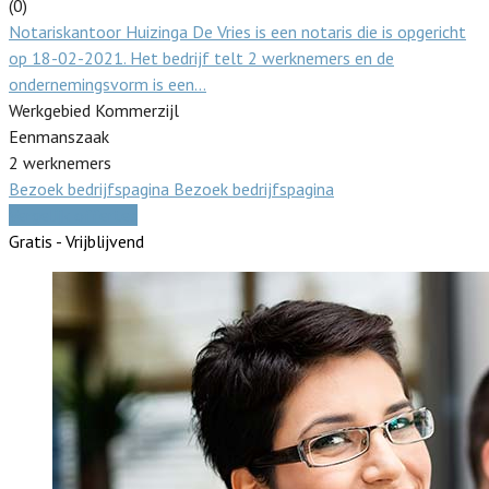
(0)
Notariskantoor Huizinga De Vries is een notaris die is opgericht
op 18-02-2021. Het bedrijf telt 2 werknemers en de
ondernemingsvorm is een…
Werkgebied Kommerzijl
Eenmanszaak
2 werknemers
Bezoek bedrijfspagina
Bezoek bedrijfspagina
Vergelijk offertes
Gratis - Vrijblijvend