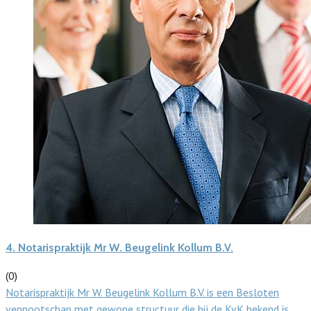
4.
Notarispraktijk Mr W. Beugelink Kollum B.V.
(0)
Notarispraktijk Mr W. Beugelink Kollum B.V. is een Besloten
vennootschap met gewone structuur die bij de KvK bekend is