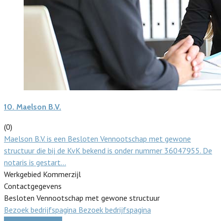
10.
Maelson B.V.
(0)
Maelson B.V. is een Besloten Vennootschap met gewone
structuur die bij de KvK bekend is onder nummer 36047955. De
notaris is gestart…
Werkgebied Kommerzijl
Contactgegevens
Besloten Vennootschap met gewone structuur
Bezoek bedrijfspagina
Bezoek bedrijfspagina