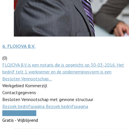
6.
FLOJOVA B.V.
(0)
FLOJOVA B.V. is een notaris die is opgericht op 30-03-2016. Het
bedrijf telt 1 werknemer en de ondernemingsvorm is een
Besloten Vennootschap…
Werkgebied Kommerzijl
Contactgegevens
Besloten Vennootschap met gewone structuur
Bezoek bedrijfspagina
Bezoek bedrijfspagina
Vergelijk offertes
Gratis - Vrijblijvend