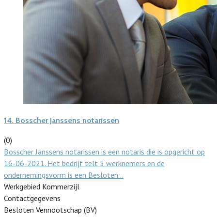
14.
Bosscher Janssens notarissen
(0)
Bosscher Janssens notarissen is een notaris die is opgericht op
16-06-2021. Het bedrijf telt 5 werknemers en de
ondernemingsvorm is een Besloten…
Werkgebied Kommerzijl
Contactgegevens
Besloten Vennootschap (BV)