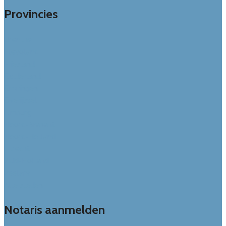
Provincies
Drenthe
Flevoland
Friesland
Gelderland
Groningen
Overijssel
Limburg
Noord-Brabant
Noord-Holland
Utrecht
Zuid-Holland
Zeeland
Alle steden
Notaris aanmelden