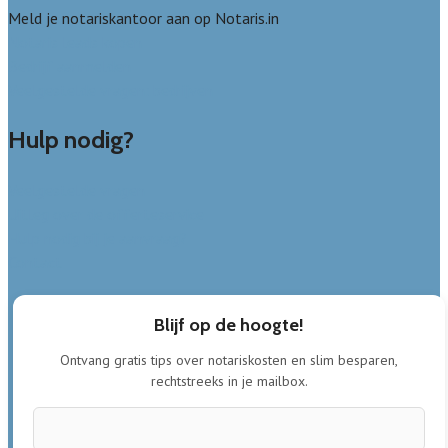
Meld je notariskantoor aan op Notaris.in
Notaris leads kopen
Bedrijf aanmelden
Veelgestelde vragen: bedrijven
Hulp nodig?
Veelgestelde vragen
Uitleg over de offerteservice
Hulp nodig bij je aanvraag?
Contact
Blijf op de hoogte!
Ontvang gratis tips over notariskosten en slim besparen,
rechtstreeks in je mailbox.