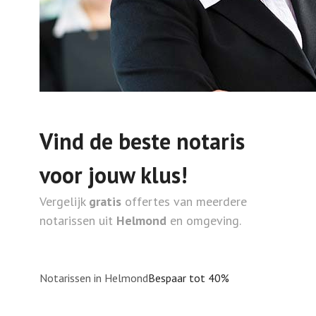
Vind de beste notaris
voor jouw klus!
Vergelijk
gratis
offertes van meerdere
notarissen uit
Helmond
en omgeving.
Notarissen in Helmond
Bespaar tot 40%